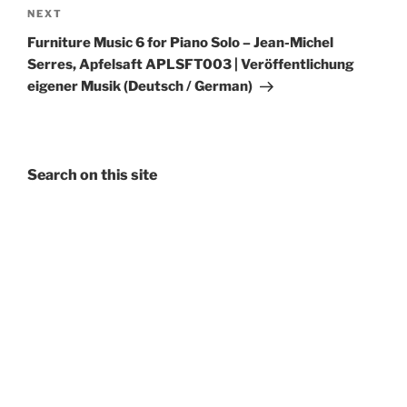
Next
NEXT
Post
Furniture Music 6 for Piano Solo – Jean-Michel
Serres, Apfelsaft APLSFT003 | Veröffentlichung
eigener Musik (Deutsch / German)
Search on this site