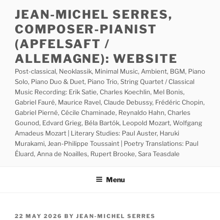
Skip
JEAN-MICHEL SERRES,
to
COMPOSER-PIANIST
content
(APFELSAFT /
ALLEMAGNE): WEBSITE
Post-classical, Neoklassik, Minimal Music, Ambient, BGM, Piano
Solo, Piano Duo & Duet, Piano Trio, String Quartet / Classical
Music Recording: Erik Satie, Charles Koechlin, Mel Bonis,
Gabriel Fauré, Maurice Ravel, Claude Debussy, Frédéric Chopin,
Gabriel Pierné, Cécile Chaminade, Reynaldo Hahn, Charles
Gounod, Edvard Grieg, Béla Bartók, Leopold Mozart, Wolfgang
Amadeus Mozart | Literary Studies: Paul Auster, Haruki
Murakami, Jean-Philippe Toussaint | Poetry Translations: Paul
Éluard, Anna de Noailles, Rupert Brooke, Sara Teasdale
Menu
POSTED
22 MAY 2026
BY
JEAN-MICHEL SERRES