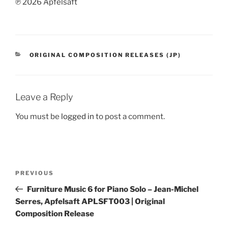
℗ 2026 Apfelsaft
CATEGORIES
ORIGINAL COMPOSITION RELEASES (JP)
Leave a Reply
You must be
logged in
to post a comment.
Post
Previous
PREVIOUS
navigation
Post
Furniture Music 6 for Piano Solo – Jean-Michel
Serres, Apfelsaft APLSFT003 | Original
Composition Release