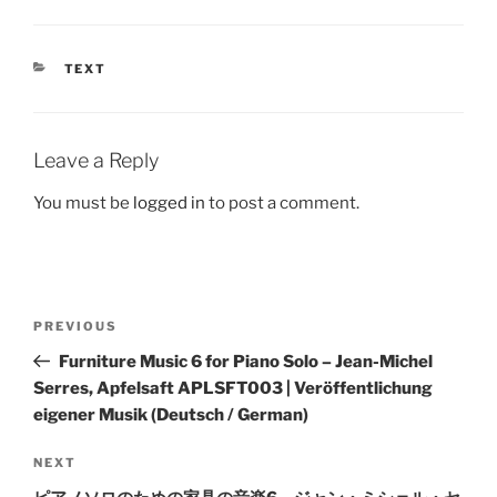
CATEGORIES
TEXT
Leave a Reply
You must be
logged in
to post a comment.
Post
Previous
PREVIOUS
navigation
Post
Furniture Music 6 for Piano Solo – Jean-Michel
Serres, Apfelsaft APLSFT003 | Veröffentlichung
eigener Musik (Deutsch / German)
Next
NEXT
Post