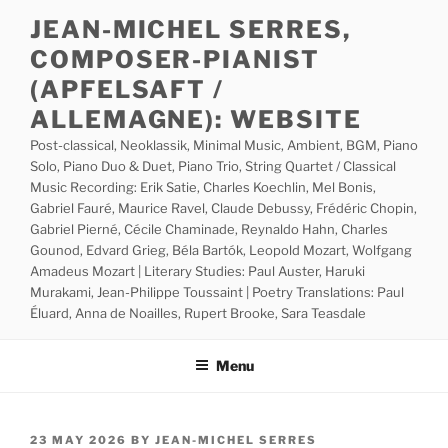
Skip
JEAN-MICHEL SERRES,
to
COMPOSER-PIANIST
content
(APFELSAFT /
ALLEMAGNE): WEBSITE
Post-classical, Neoklassik, Minimal Music, Ambient, BGM, Piano
Solo, Piano Duo & Duet, Piano Trio, String Quartet / Classical
Music Recording: Erik Satie, Charles Koechlin, Mel Bonis,
Gabriel Fauré, Maurice Ravel, Claude Debussy, Frédéric Chopin,
Gabriel Pierné, Cécile Chaminade, Reynaldo Hahn, Charles
Gounod, Edvard Grieg, Béla Bartók, Leopold Mozart, Wolfgang
Amadeus Mozart | Literary Studies: Paul Auster, Haruki
Murakami, Jean-Philippe Toussaint | Poetry Translations: Paul
Éluard, Anna de Noailles, Rupert Brooke, Sara Teasdale
Menu
POSTED
23 MAY 2026
BY
JEAN-MICHEL SERRES