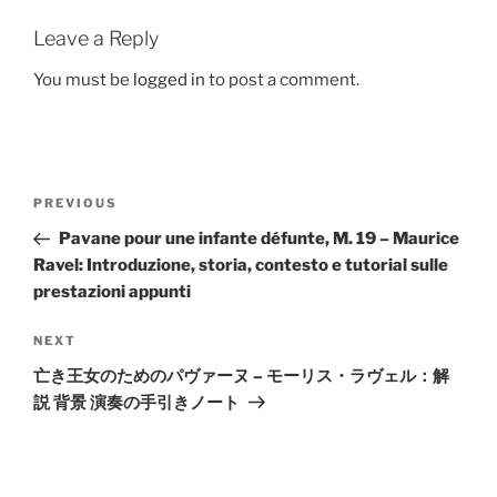
Leave a Reply
You must be
logged in
to post a comment.
Post
Previous
PREVIOUS
navigation
Post
Pavane pour une infante défunte, M. 19 – Maurice
Ravel: Introduzione, storia, contesto e tutorial sulle
prestazioni appunti
Next
NEXT
Post
亡き王女のためのパヴァーヌ – モーリス・ラヴェル：解
説 背景 演奏の手引きノート