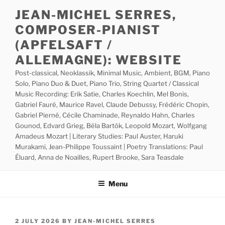
Skip
JEAN-MICHEL SERRES,
to
COMPOSER-PIANIST
content
(APFELSAFT /
ALLEMAGNE): WEBSITE
Post-classical, Neoklassik, Minimal Music, Ambient, BGM, Piano
Solo, Piano Duo & Duet, Piano Trio, String Quartet / Classical
Music Recording: Erik Satie, Charles Koechlin, Mel Bonis,
Gabriel Fauré, Maurice Ravel, Claude Debussy, Frédéric Chopin,
Gabriel Pierné, Cécile Chaminade, Reynaldo Hahn, Charles
Gounod, Edvard Grieg, Béla Bartók, Leopold Mozart, Wolfgang
Amadeus Mozart | Literary Studies: Paul Auster, Haruki
Murakami, Jean-Philippe Toussaint | Poetry Translations: Paul
Éluard, Anna de Noailles, Rupert Brooke, Sara Teasdale
Menu
POSTED
2 JULY 2026
BY
JEAN-MICHEL SERRES