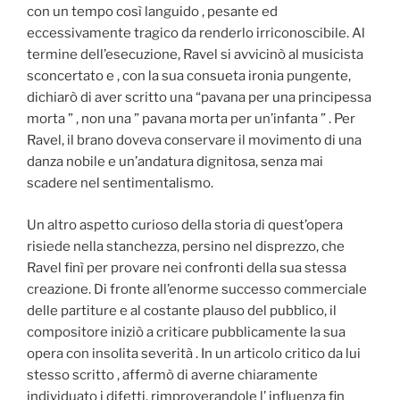
con un tempo così languido , pesante ed
eccessivamente tragico da renderlo irriconoscibile. Al
termine dell’esecuzione, Ravel si avvicinò al musicista
sconcertato e , con la sua consueta ironia pungente,
dichiarò di aver scritto una “pavana per una principessa
morta ” , non una ” pavana morta per un’infanta ” . Per
Ravel, il brano doveva conservare il movimento di una
danza nobile e un’andatura dignitosa, senza mai
scadere nel sentimentalismo.
Un altro aspetto curioso della storia di quest’opera
risiede nella stanchezza, persino nel disprezzo, che
Ravel finì per provare nei confronti della sua stessa
creazione. Di fronte all’enorme successo commerciale
delle partiture e al costante plauso del pubblico, il
compositore iniziò a criticare pubblicamente la sua
opera con insolita severità . In un articolo critico da lui
stesso scritto , affermò di averne chiaramente
individuato i difetti, rimproverandole l’ influenza fin