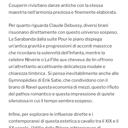
Couperin rivisitano danze antiche con la stessa
maestria nell’armonia preziosa e finemente elaborata .
Per quanto riguarda Claude Debussy, diversi brani
risuonano direttamente con questo universo sospeso.
La Sarabanda dalla suite Pour le piano dispiega
un’antica gravità e progressioni di accordi massicce
che ricordano la solennità dell’Infanta, mentre la
celebre Rêverie o La Fille aux cheveux de lin offrono
un’altrettanto accattivante delicatezza modale e
chiarezza timbrica . Si pensa inevitabilmente anche alle
Gymnopédies di Erik Satie, che condividono con il
brano di Ravel questa economia di mezzi, questo rifiuto
del pathos romantico e questa impressione di quiete
silenziosa in cui il tempo sembra sospeso .
Infine, per esplorare le influenze dirette e i
contemporanei di questa estetica a cavallo tra il XIX e il
XX secolo , l’Idillio dalle Pièces pittoresques di