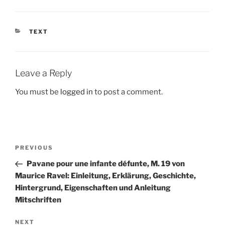
CATEGORIES
TEXT
Leave a Reply
You must be
logged in
to post a comment.
Post
Previous
PREVIOUS
navigation
Post
Pavane pour une infante défunte, M. 19 von
Maurice Ravel: Einleitung, Erklärung, Geschichte,
Hintergrund, Eigenschaften und Anleitung
Mitschriften
Next
NEXT