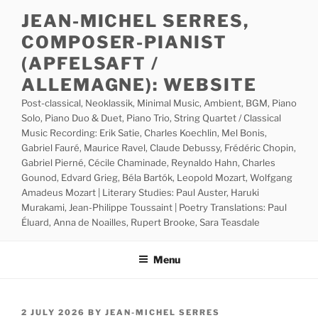
Skip
JEAN-MICHEL SERRES,
to
COMPOSER-PIANIST
content
(APFELSAFT /
ALLEMAGNE): WEBSITE
Post-classical, Neoklassik, Minimal Music, Ambient, BGM, Piano
Solo, Piano Duo & Duet, Piano Trio, String Quartet / Classical
Music Recording: Erik Satie, Charles Koechlin, Mel Bonis,
Gabriel Fauré, Maurice Ravel, Claude Debussy, Frédéric Chopin,
Gabriel Pierné, Cécile Chaminade, Reynaldo Hahn, Charles
Gounod, Edvard Grieg, Béla Bartók, Leopold Mozart, Wolfgang
Amadeus Mozart | Literary Studies: Paul Auster, Haruki
Murakami, Jean-Philippe Toussaint | Poetry Translations: Paul
Éluard, Anna de Noailles, Rupert Brooke, Sara Teasdale
Menu
POSTED
2 JULY 2026
BY
JEAN-MICHEL SERRES