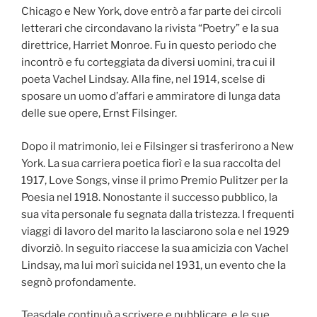
Chicago e New York, dove entrò a far parte dei circoli
letterari che circondavano la rivista “Poetry” e la sua
direttrice, Harriet Monroe. Fu in questo periodo che
incontrò e fu corteggiata da diversi uomini, tra cui il
poeta Vachel Lindsay. Alla fine, nel 1914, scelse di
sposare un uomo d’affari e ammiratore di lunga data
delle sue opere, Ernst Filsinger.
Dopo il matrimonio, lei e Filsinger si trasferirono a New
York. La sua carriera poetica fiorì e la sua raccolta del
1917, Love Songs, vinse il primo Premio Pulitzer per la
Poesia nel 1918. Nonostante il successo pubblico, la
sua vita personale fu segnata dalla tristezza. I frequenti
viaggi di lavoro del marito la lasciarono sola e nel 1929
divorziò. In seguito riaccese la sua amicizia con Vachel
Lindsay, ma lui morì suicida nel 1931, un evento che la
segnò profondamente.
Teasdale continuò a scrivere e pubblicare, e le sue