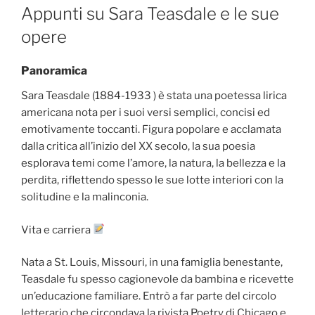
ON
Appunti su Sara Teasdale e le sue
opere
Panoramica
Sara Teasdale (1884-1933 ) è stata una poetessa lirica
americana nota per i suoi versi semplici, concisi ed
emotivamente toccanti. Figura popolare e acclamata
dalla critica all’inizio del XX secolo, la sua poesia
esplorava temi come l’amore, la natura, la bellezza e la
perdita, riflettendo spesso le sue lotte interiori con la
solitudine e la malinconia.
Vita e carriera
Nata a St. Louis, Missouri, in una famiglia benestante,
Teasdale fu spesso cagionevole da bambina e ricevette
un’educazione familiare. Entrò a far parte del circolo
letterario che circondava la rivista Poetry di Chicago e