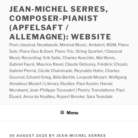
Skip
JEAN-MICHEL SERRES,
to
COMPOSER-PIANIST
content
(APFELSAFT /
ALLEMAGNE): WEBSITE
Post-classical, Neoklassik, Minimal Music, Ambient, BGM, Piano
Solo, Piano Duo & Duet, Piano Trio, String Quartet / Classical
Music Recording: Erik Satie, Charles Koechlin, Mel Bonis,
Gabriel Fauré, Maurice Ravel, Claude Debussy, Frédéric Chopin,
Gabriel Pierné, Cécile Chaminade, Reynaldo Hahn, Charles
Gounod, Edvard Grieg, Béla Bartók, Leopold Mozart, Wolfgang
Amadeus Mozart | Literary Studies: Paul Auster, Haruki
Murakami, Jean-Philippe Toussaint | Poetry Translations: Paul
Éluard, Anna de Noailles, Rupert Brooke, Sara Teasdale
Menu
POSTED
30 AUGUST 2025
BY
JEAN-MICHEL SERRES