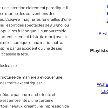
 une intention clairement parodique. Il
ui se moque des conventions des
s. L’œuvre imagine les funérailles d’une
 l’esprit des spectacles de guignol ou
opulaires à l’époque. L’humour réside
Best
 potentiellement triste (la mort) avec le
imé et comique d’une marionnette. Il
nspiré par un accident où une de ses
Playlist
t cassée la tête.
usicales :
 structurée de manière à évoquer une
es traits excentriques :
Wolf
Lud
e débute par une marche lente et
ie est empreinte d’une certaine
rfois inégaux, créant une impression de