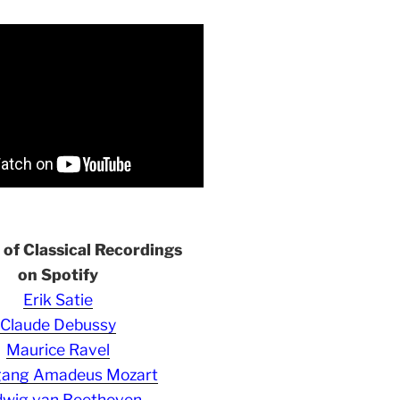
s of Classical Recordings
on Spotify
Erik Satie
Claude Debussy
Maurice Ravel
gang Amadeus Mozart
wig van Beethoven