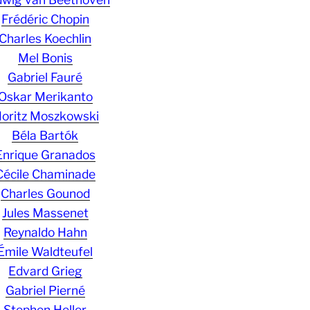
Frédéric Chopin
Charles Koechlin
Mel Bonis
Gabriel Fauré
Oskar Merikanto
oritz Moszkowski
Béla Bartók
Enrique Granados
Cécile Chaminade
Charles Gounod
Jules Massenet
Reynaldo Hahn
Émile Waldteufel
Edvard Grieg
Gabriel Pierné
Stephen Heller