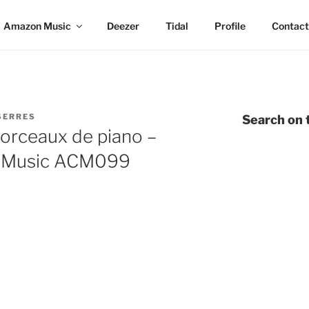
Amazon Music
Deezer
Tidal
Profile
Contact
SERRES
Search on t
orceaux de piano –
fé Music ACM099