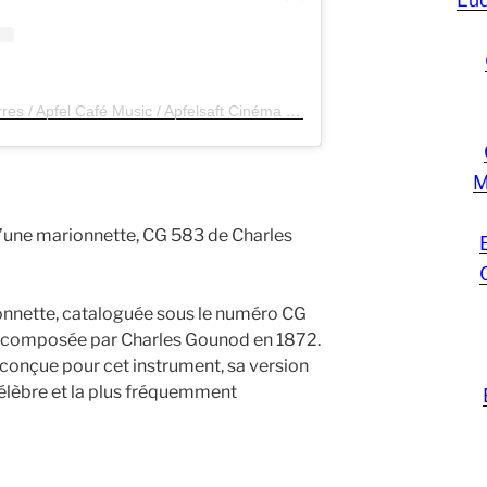
A post shared by Jean-Michel Serres / Apfel Café Music / Apfelsaft Cinéma Music (@jeanmichelserres.apfel)
M
’une marionnette, CG 583 de Charles
nnette, cataloguée sous le numéro CG
o composée par Charles Gounod en 1872.
t conçue pour cet instrument, sa version
 célèbre et la plus fréquemment