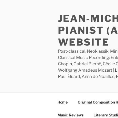
Skip
to
JEAN-MIC
content
PIANIST (
WEBSITE
Post-classical, Neoklassik, Min
Classical Music Recording: Erik
Chopin, Gabriel Pierné, Cécile
Wolfgang Amadeus Mozart | Lite
Paul Éluard, Anna de Noailles,
Home
Original Composition 
Music Reviews
Literary Stud