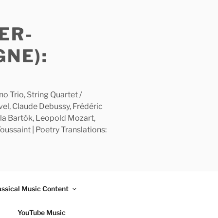
ER-
GNE):
 Trio, String Quartet /
avel, Claude Debussy, Frédéric
la Bartók, Leopold Mozart,
ussaint | Poetry Translations:
assical Music Content
YouTube Music