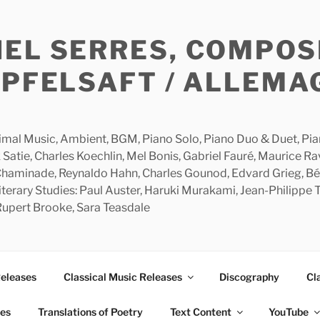
HEL SERRES, COMPOS
APFELSAFT / ALLEMA
imal Music, Ambient, BGM, Piano Solo, Piano Duo & Duet, Piano
 Satie, Charles Koechlin, Mel Bonis, Gabriel Fauré, Maurice R
 Chaminade, Reynaldo Hahn, Charles Gounod, Edvard Grieg, Bé
rary Studies: Paul Auster, Haruki Murakami, Jean-Philippe To
 Rupert Brooke, Sara Teasdale
Releases
Classical Music Releases
Discography
Cl
ies
Translations of Poetry
Text Content
YouTube