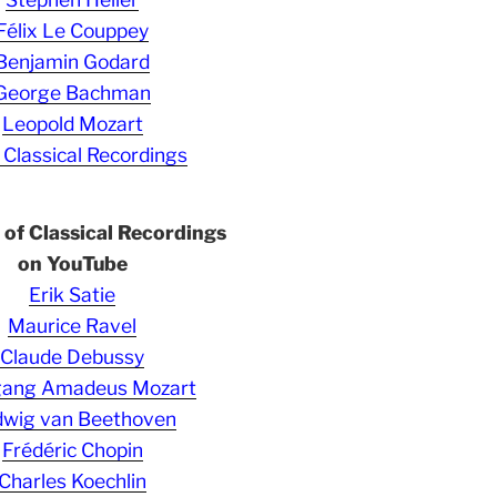
Félix Le Couppey
Benjamin Godard
George Bachman
Leopold Mozart
 Classical Recordings
s of Classical Recordings
on YouTube
Erik Satie
Maurice Ravel
Claude Debussy
gang Amadeus Mozart
wig van Beethoven
Frédéric Chopin
Charles Koechlin