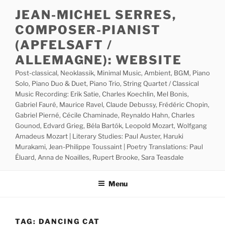
Skip
JEAN-MICHEL SERRES,
to
COMPOSER-PIANIST
content
(APFELSAFT /
ALLEMAGNE): WEBSITE
Post-classical, Neoklassik, Minimal Music, Ambient, BGM, Piano
Solo, Piano Duo & Duet, Piano Trio, String Quartet / Classical
Music Recording: Erik Satie, Charles Koechlin, Mel Bonis,
Gabriel Fauré, Maurice Ravel, Claude Debussy, Frédéric Chopin,
Gabriel Pierné, Cécile Chaminade, Reynaldo Hahn, Charles
Gounod, Edvard Grieg, Béla Bartók, Leopold Mozart, Wolfgang
Amadeus Mozart | Literary Studies: Paul Auster, Haruki
Murakami, Jean-Philippe Toussaint | Poetry Translations: Paul
Éluard, Anna de Noailles, Rupert Brooke, Sara Teasdale
Menu
TAG:
DANCING CAT