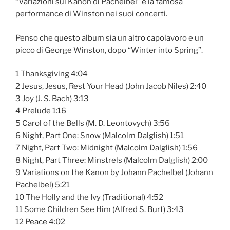
“Variazioni sul Kanon di Pachelbel” è la famosa
performance di Winston nei suoi concerti.
Penso che questo album sia un altro capolavoro e un
picco di George Winston, dopo “Winter into Spring”.
1 Thanksgiving 4:04
2 Jesus, Jesus, Rest Your Head (John Jacob Niles) 2:40
3 Joy (J. S. Bach) 3:13
4 Prelude 1:16
5 Carol of the Bells (M. D. Leontovych) 3:56
6 Night, Part One: Snow (Malcolm Dalglish) 1:51
7 Night, Part Two: Midnight (Malcolm Dalglish) 1:56
8 Night, Part Three: Minstrels (Malcolm Dalglish) 2:00
9 Variations on the Kanon by Johann Pachelbel (Johann
Pachelbel) 5:21
10 The Holly and the Ivy (Traditional) 4:52
11 Some Children See Him (Alfred S. Burt) 3:43
12 Peace 4:02