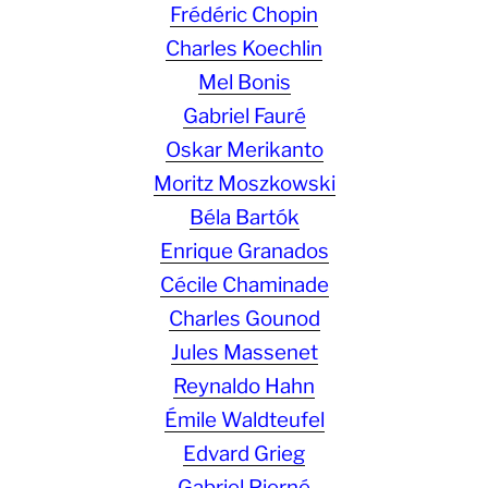
Frédéric Chopin
Charles Koechlin
Mel Bonis
Gabriel Fauré
Oskar Merikanto
Moritz Moszkowski
Béla Bartók
Enrique Granados
Cécile Chaminade
Charles Gounod
Jules Massenet
Reynaldo Hahn
Émile Waldteufel
Edvard Grieg
Gabriel Pierné