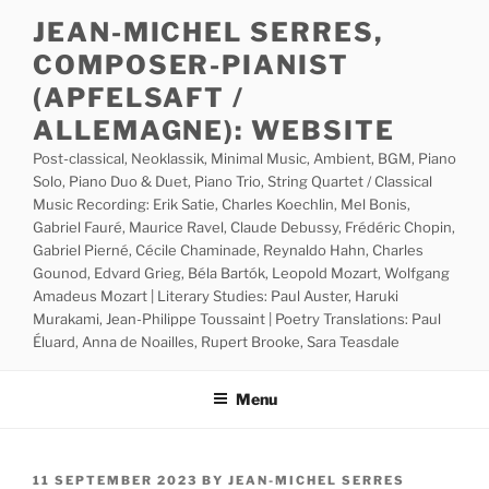
Skip
JEAN-MICHEL SERRES,
to
COMPOSER-PIANIST
content
(APFELSAFT /
ALLEMAGNE): WEBSITE
Post-classical, Neoklassik, Minimal Music, Ambient, BGM, Piano
Solo, Piano Duo & Duet, Piano Trio, String Quartet / Classical
Music Recording: Erik Satie, Charles Koechlin, Mel Bonis,
Gabriel Fauré, Maurice Ravel, Claude Debussy, Frédéric Chopin,
Gabriel Pierné, Cécile Chaminade, Reynaldo Hahn, Charles
Gounod, Edvard Grieg, Béla Bartók, Leopold Mozart, Wolfgang
Amadeus Mozart | Literary Studies: Paul Auster, Haruki
Murakami, Jean-Philippe Toussaint | Poetry Translations: Paul
Éluard, Anna de Noailles, Rupert Brooke, Sara Teasdale
Menu
POSTED
11 SEPTEMBER 2023
BY
JEAN-MICHEL SERRES