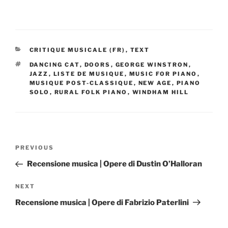
CATEGORIES
CRITIQUE MUSICALE (FR)
,
TEXT
TAGS
DANCING CAT
,
DOORS
,
GEORGE WINSTRON
,
JAZZ
,
LISTE DE MUSIQUE
,
MUSIC FOR PIANO
,
MUSIQUE POST-CLASSIQUE
,
NEW AGE
,
PIANO
SOLO
,
RURAL FOLK PIANO
,
WINDHAM HILL
Post
Previous
PREVIOUS
navigation
Post
Recensione musica | Opere di Dustin O’Halloran
Next
NEXT
Post
Recensione musica | Opere di Fabrizio Paterlini