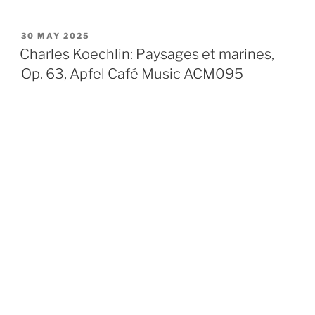
POSTED
30 MAY 2025
ON
Charles Koechlin: Paysages et marines,
Op. 63, Apfel Café Music ACM095