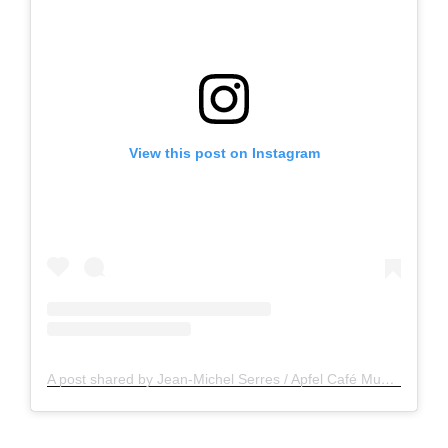
View this post on Instagram
A post shared by Jean-Michel Serres / Apfel Café Music / Apfelsaft Cinéma Music (@jeanmichelserres.apfel)