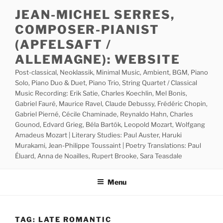
Skip
JEAN-MICHEL SERRES,
to
COMPOSER-PIANIST
content
(APFELSAFT /
ALLEMAGNE): WEBSITE
Post-classical, Neoklassik, Minimal Music, Ambient, BGM, Piano
Solo, Piano Duo & Duet, Piano Trio, String Quartet / Classical
Music Recording: Erik Satie, Charles Koechlin, Mel Bonis,
Gabriel Fauré, Maurice Ravel, Claude Debussy, Frédéric Chopin,
Gabriel Pierné, Cécile Chaminade, Reynaldo Hahn, Charles
Gounod, Edvard Grieg, Béla Bartók, Leopold Mozart, Wolfgang
Amadeus Mozart | Literary Studies: Paul Auster, Haruki
Murakami, Jean-Philippe Toussaint | Poetry Translations: Paul
Éluard, Anna de Noailles, Rupert Brooke, Sara Teasdale
Menu
TAG:
LATE ROMANTIC