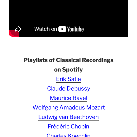
Playlists of Classical Recordings
on Spotify
Erik Satie
Claude Debussy
Maurice Ravel
Wolfgang Amadeus Mozart
Ludwig van Beethoven
Frédéric Chopin
Charles Koechlin