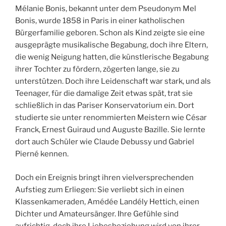
Mélanie Bonis, bekannt unter dem Pseudonym Mel
Bonis, wurde 1858 in Paris in einer katholischen
Bürgerfamilie geboren. Schon als Kind zeigte sie eine
ausgeprägte musikalische Begabung, doch ihre Eltern,
die wenig Neigung hatten, die künstlerische Begabung
ihrer Tochter zu fördern, zögerten lange, sie zu
unterstützen. Doch ihre Leidenschaft war stark, und als
Teenager, für die damalige Zeit etwas spät, trat sie
schließlich in das Pariser Konservatorium ein. Dort
studierte sie unter renommierten Meistern wie César
Franck, Ernest Guiraud und Auguste Bazille. Sie lernte
dort auch Schüler wie Claude Debussy und Gabriel
Pierné kennen.
Doch ein Ereignis bringt ihren vielversprechenden
Aufstieg zum Erliegen: Sie verliebt sich in einen
Klassenkameraden, Amédée Landély Hettich, einen
Dichter und Amateursänger. Ihre Gefühle sind
aufrichtig, doch ihre Liebesbeziehung wird von ihrer