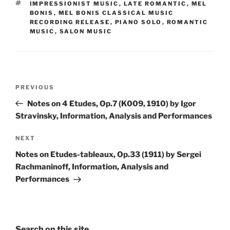
TAGS
IMPRESSIONIST MUSIC
,
LATE ROMANTIC
,
MEL
BONIS
,
MEL BONIS CLASSICAL MUSIC
RECORDING RELEASE
,
PIANO SOLO
,
ROMANTIC
MUSIC
,
SALON MUSIC
Post
Previous
PREVIOUS
navigation
Post
Notes on 4 Etudes, Op.7 (K009, 1910) by Igor
Stravinsky, Information, Analysis and Performances
Next
NEXT
Post
Notes on Etudes-tableaux, Op.33 (1911) by Sergei
Rachmaninoff, Information, Analysis and
Performances
Search on this site