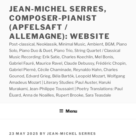
Skip
JEAN-MICHEL SERRES,
to
COMPOSER-PIANIST
content
(APFELSAFT /
ALLEMAGNE): WEBSITE
Post-classical, Neoklassik, Minimal Music, Ambient, BGM, Piano
Solo, Piano Duo & Duet, Piano Trio, String Quartet / Classical
Music Recording: Erik Satie, Charles Koechlin, Mel Bonis,
Gabriel Fauré, Maurice Ravel, Claude Debussy, Frédéric Chopin,
Gabriel Pierné, Cécile Chaminade, Reynaldo Hahn, Charles
Gounod, Edvard Grieg, Béla Bartók, Leopold Mozart, Wolfgang
Amadeus Mozart | Literary Studies: Paul Auster, Haruki
Murakami, Jean-Philippe Toussaint | Poetry Translations: Paul
Éluard, Anna de Noailles, Rupert Brooke, Sara Teasdale
Menu
POSTED
23 MAY 2025
BY
JEAN-MICHEL SERRES