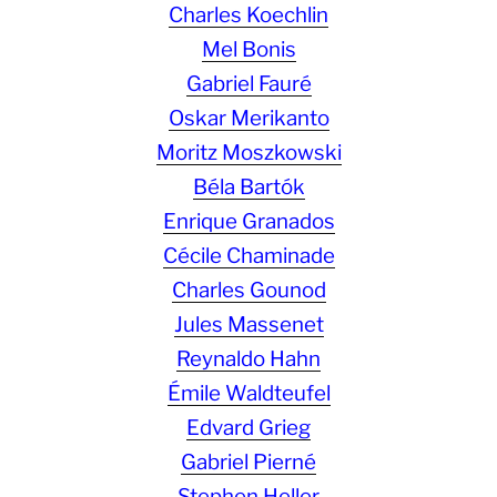
Charles Koechlin
Mel Bonis
Gabriel Fauré
Oskar Merikanto
Moritz Moszkowski
Béla Bartók
Enrique Granados
Cécile Chaminade
Charles Gounod
Jules Massenet
Reynaldo Hahn
Émile Waldteufel
Edvard Grieg
Gabriel Pierné
Stephen Heller