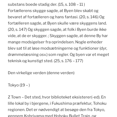
substans boede stadig der. (15, s. 108 – 11 )
Fortællerens skygge sagde, at Byen blev skabt og
bevaret af fortælleren og hans fantasi. (20, s. 146) Og
fortælleren sagde, at Byen skulle være skyggens land.
(20, s. 147) Og skyggen sagde, at folk i Byen burde ikke
vide, at de er skygger. ; Skyggen sagde, at denne By har
mange modsigelser fra oprindelsen. Nogle enheder
blev sat til at løse modsætningerne og funktioner (dyr,
drømmelæsning osv.) som regler. Og byen var et meget
teknisk og kunstigt sted. (25, s. 176 – 177)
Den virkelige verden (denne verden)
Tokyo (19 – )
Z Town – Det sted, hvor biblioteket eksisterer(-ed). En
lille lokal by i bjergene, i Fukushima præfektur, Tohoku
regionen. Det er nødvendigt at besøge den fra Tokyo,
gennem Kohriyama med Hohoku Bullet Train, og