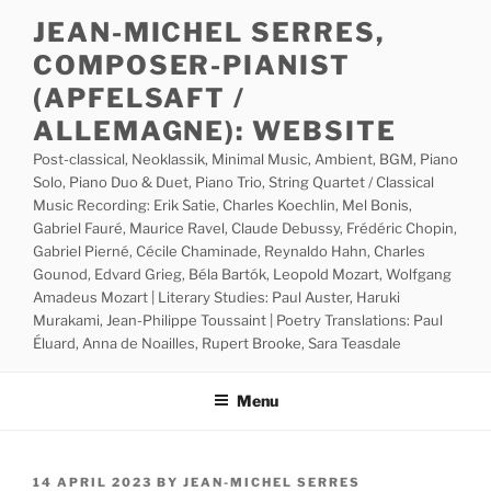
Skip
JEAN-MICHEL SERRES,
to
COMPOSER-PIANIST
content
(APFELSAFT /
ALLEMAGNE): WEBSITE
Post-classical, Neoklassik, Minimal Music, Ambient, BGM, Piano
Solo, Piano Duo & Duet, Piano Trio, String Quartet / Classical
Music Recording: Erik Satie, Charles Koechlin, Mel Bonis,
Gabriel Fauré, Maurice Ravel, Claude Debussy, Frédéric Chopin,
Gabriel Pierné, Cécile Chaminade, Reynaldo Hahn, Charles
Gounod, Edvard Grieg, Béla Bartók, Leopold Mozart, Wolfgang
Amadeus Mozart | Literary Studies: Paul Auster, Haruki
Murakami, Jean-Philippe Toussaint | Poetry Translations: Paul
Éluard, Anna de Noailles, Rupert Brooke, Sara Teasdale
Menu
POSTED
14 APRIL 2023
BY
JEAN-MICHEL SERRES