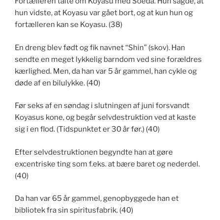
Fortælleren talte om Koyasu med Soeda. Hun sagde, at
hun vidste, at Koyasu var gået bort, og at kun hun og
fortælleren kan se Koyasu. (38)
En dreng blev født og fik navnet “Shin” (skov). Han
sendte en meget lykkelig barndom ved sine forældres
kærlighed. Men, da han var 5 år gammel, han cykle og
døde af en bilulykke. (40)
Før seks af en søndag i slutningen af juni forsvandt
Koyasus kone, og begår selvdestruktion ved at kaste
sig i en flod. (Tidspunktet er 30 år før.) (40)
Efter selvdestruktionen begyndte han at gøre
excentriske ting som f.eks. at bære baret og nederdel.
(40)
Da han var 65 år gammel, genopbyggede han et
bibliotek fra sin spiritusfabrik. (40)