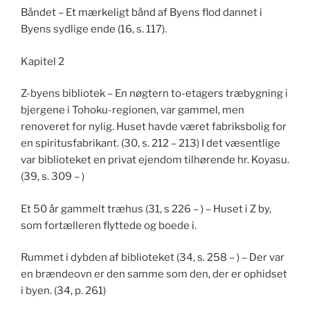
Båndet – Et mærkeligt bånd af Byens flod dannet i
Byens sydlige ende (16, s. 117).
Kapitel 2
Z-byens bibliotek – En nøgtern to-etagers træbygning i
bjergene i Tohoku-regionen, var gammel, men
renoveret for nylig. Huset havde været fabriksbolig for
en spiritusfabrikant. (30, s. 212 – 213) I det væsentlige
var biblioteket en privat ejendom tilhørende hr. Koyasu.
(39, s. 309 – )
Et 50 år gammelt træhus (31, s 226 – ) – Huset i Z by,
som fortælleren flyttede og boede i.
Rummet i dybden af biblioteket (34, s. 258 – ) – Der var
en brændeovn er den samme som den, der er ophidset
i byen. (34, p. 261)