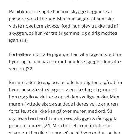
På biblioteket sagde han min skygge begyndte at
passere væk til hende. Men hun sagde, at hun ikke
vidste noget om skygge, fordi hun blev trukket ud af
skyggen, da hun var tre år gammel og aldrig mødtes
igen. (18)
Fortælleren fortalte pigen, at han ville tage af sted fra
byen, og at han havde mødt hendes skygge i den ydre
verden. (22)
En snefaldende dag besluttede han sig for at gå ud fra
byen, besøgte sin skygges værelse, tog et gammelt
horn og gik og klatrede op ad den sydlige bakke. Men
muren flyttede sig og sandede i deres vej, og muren
fortalte, at de ikke kan gå over muren med ord. Så
styrtede han hen til muren ved skyggens råd og gik
gennem muren. (24) Men fortælleren fortalte sin
skygge, at han ikke kunne gå ud af byen endnu, og han