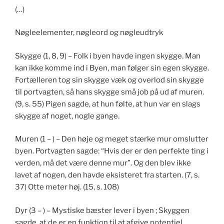
(…)
Nøgleelementer, nøgleord og nøgleudtryk
Skygge (1, 8, 9) – Folk i byen havde ingen skygge. Man
kan ikke komme ind i Byen, man følger sin egen skygge.
Fortælleren tog sin skygge væk og overlod sin skygge
til portvagten, så hans skygge små job på ud af muren.
(9, s. 55) Pigen sagde, at hun følte, at hun var en slags
skygge af noget, nogle gange.
Muren (1 – ) – Den høje og meget stærke mur omslutter
byen. Portvagten sagde: “Hvis der er den perfekte ting i
verden, må det være denne mur”. Og den blev ikke
lavet af nogen, den havde eksisteret fra starten. (7, s.
37) Otte meter høj. (15, s. 108)
Dyr (3 – ) – Mystiske bæster lever i byen ; Skyggen
sagde, at de er en funktion til at afgive potentiel