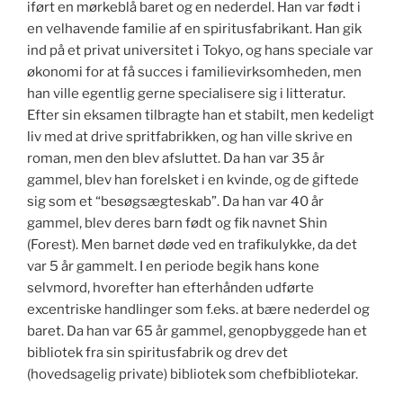
iført en mørkeblå baret og en nederdel. Han var født i
en velhavende familie af en spiritusfabrikant. Han gik
ind på et privat universitet i Tokyo, og hans speciale var
økonomi for at få succes i familievirksomheden, men
han ville egentlig gerne specialisere sig i litteratur.
Efter sin eksamen tilbragte han et stabilt, men kedeligt
liv med at drive spritfabrikken, og han ville skrive en
roman, men den blev afsluttet. Da han var 35 år
gammel, blev han forelsket i en kvinde, og de giftede
sig som et “besøgsægteskab”. Da han var 40 år
gammel, blev deres barn født og fik navnet Shin
(Forest). Men barnet døde ved en trafikulykke, da det
var 5 år gammelt. I en periode begik hans kone
selvmord, hvorefter han efterhånden udførte
excentriske handlinger som f.eks. at bære nederdel og
baret. Da han var 65 år gammel, genopbyggede han et
bibliotek fra sin spiritusfabrik og drev det
(hovedsagelig private) bibliotek som chefbibliotekar.