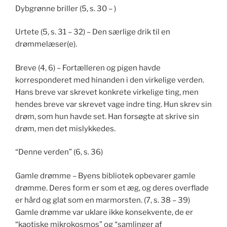
Dybgrønne briller (5, s. 30 – )
Urtete (5, s. 31 – 32) – Den særlige drik til en
drømmelæser(e).
Breve (4, 6) – Fortælleren og pigen havde
korresponderet med hinanden i den virkelige verden.
Hans breve var skrevet konkrete virkelige ting, men
hendes breve var skrevet vage indre ting. Hun skrev sin
drøm, som hun havde set. Han forsøgte at skrive sin
drøm, men det mislykkedes.
“Denne verden” (6, s. 36)
Gamle drømme – Byens bibliotek opbevarer gamle
drømme. Deres form er som et æg, og deres overflade
er hård og glat som en marmorsten. (7, s. 38 – 39)
Gamle drømme var uklare ikke konsekvente, de er
“kaotiske mikrokosmos” og “samlinger af