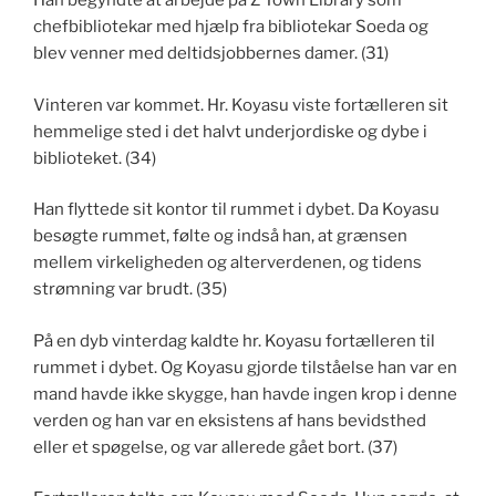
Han begyndte at arbejde på Z Town Library som
chefbibliotekar med hjælp fra bibliotekar Soeda og
blev venner med deltidsjobbernes damer. (31)
Vinteren var kommet. Hr. Koyasu viste fortælleren sit
hemmelige sted i det halvt underjordiske og dybe i
biblioteket. (34)
Han flyttede sit kontor til rummet i dybet. Da Koyasu
besøgte rummet, følte og indså han, at grænsen
mellem virkeligheden og alterverdenen, og tidens
strømning var brudt. (35)
På en dyb vinterdag kaldte hr. Koyasu fortælleren til
rummet i dybet. Og Koyasu gjorde tilståelse han var en
mand havde ikke skygge, han havde ingen krop i denne
verden og han var en eksistens af hans bevidsthed
eller et spøgelse, og var allerede gået bort. (37)