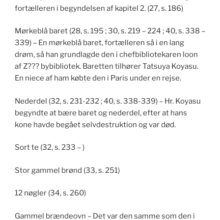
fortælleren i begyndelsen af kapitel 2. (27, s. 186)
Mørkeblå baret (28, s. 195 ; 30, s. 219 – 224 ; 40, s. 338 –
339) – En mørkeblå baret, fortælleren så i en lang
drøm, så han grundlagde den i chefbibliotekaren loon
af Z??? bybibliotek. Baretten tilhører Tatsuya Koyasu.
En niece af ham købte den i Paris under en rejse.
Nederdel (32, s. 231-232 ; 40, s. 338-339) – Hr. Koyasu
begyndte at bære baret og nederdel, efter at hans
kone havde begået selvdestruktion og var død.
Sort te (32, s. 233 – )
Stor gammel brønd (33, s. 251)
12 nøgler (34, s. 260)
Gammel brændeovn – Det var den samme som den i