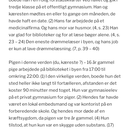
boede han i en rolig forstadskvarter ved havet og gik i
tredje klasse på et offentligt gymnasium. Han og
kæresten mødtes en eller to gange om måneden, de
havde haft en date. (2) Hans far arbejdede på et
medicinalfirma. Og hans mor var husmor. (4, s. 23) Han
var glad for biblioteker og for at læse bøger alene. (4, s.
23 – 24) Den eneste drømmelæser i byen, og hans job
er kun at lave drømmelæsning. (7, p. 39 – 40)
Pigen i denne verden (du, kæreste ?) – 16 år gammel
pige arbejdede på biblioteket i byen fra 17:00 til
omkring 22:00. (1) I den virkelige verden, boede hun det
sted heller ikke langt til fortælleren, afstanden er det
koster 90 minutter med toget. Hun var gymnasieelev
på et privat gymnasium for piger. (2) Hendes far havde
været en lokal embedsmand og var kontorist på en
forberedende skole. Og hendes mor døde af en
kræftsygdom, da pigen var tre år gammel. (4) Hun
tilstod, at hun kun var en skygge uden substans. (17)