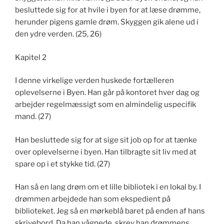
besluttede sig for at hvile i byen for at læse drømme,
herunder pigens gamle drøm. Skyggen gik alene ud i
den ydre verden. (25, 26)
Kapitel 2
I denne virkelige verden huskede fortælleren
oplevelserne i Byen. Han går på kontoret hver dag og
arbejder regelmæssigt som en almindelig uspecifik
mand. (27)
Han besluttede sig for at sige sit job op for at tænke
over oplevelserne i byen. Han tilbragte sit liv med at
spare op i et stykke tid. (27)
Han så en lang drøm om et lille bibliotek i en lokal by. I
drømmen arbejdede han som ekspedient på
biblioteket. Jeg så en mørkeblå baret på enden af hans
skrivebord. Da han vågnede, skrev han drømmens