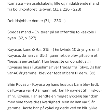
Komatsu – en uselskabelig lille og midaldrende mand
fra boligkontoret i Z-byen. (31, s. 226 – 228)
Deltidsjobber damer (31, s. 230 – )
Soedas mand – En lærer på en offentlig folkeskole i
byen. (32, p. 327)
Koyasus kone (39, s. 315 – ) En kvinde 10 år yngre end
Koyasu, da han var 35 år gammel, de blev gift som et
“besøgsægteskab”. Hun besøgte og opholdt sig i
Koyasus hus i Fukushima hver fredag fra Tokyo. Da han
var 40 år gammel, blev der født et barn til dem. (39)
Shin Koyasu – Koyasu og hans hustrus barn blev født,
da Koyasu var 40 år gammel. Han fik navnet Shin (skov)
af hr. Koyasu. Han sendte en meget lykkelig barndom
med sine forældres kærlighed. Men da han var 5 år
gammel, kørte han på cykel og døde ved en bilulykke.