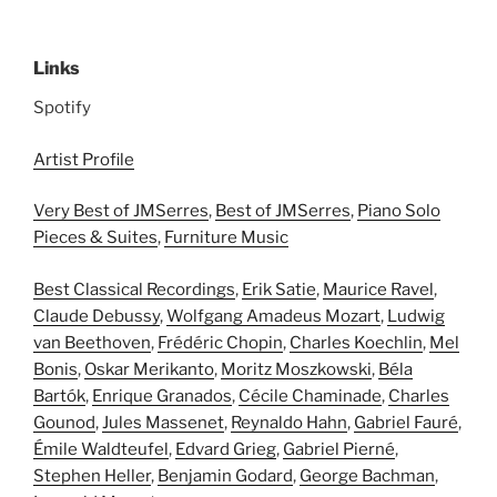
Links
Spotify
Artist Profile
Very Best of JMSerres
,
Best of JMSerres
,
Piano Solo
Pieces & Suites
,
Furniture Music
Best Classical Recordings
,
Erik Satie
,
Maurice Ravel
,
Claude Debussy
,
Wolfgang Amadeus Mozart
,
Ludwig
van Beethoven
,
Frédéric Chopin
,
Charles Koechlin
,
Mel
Bonis
,
Oskar Merikanto
,
Moritz Moszkowski
,
Béla
Bartók
,
Enrique Granados
,
Cécile Chaminade
,
Charles
Gounod
,
Jules Massenet
,
Reynaldo Hahn
,
Gabriel Fauré
,
Émile Waldteufel
,
Edvard Grieg
,
Gabriel Pierné
,
Stephen Heller
,
Benjamin Godard
,
George Bachman
,