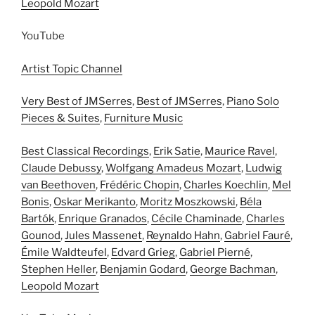
Leopold Mozart
YouTube
Artist Topic Channel
Very Best of JMSerres
,
Best of JMSerres
,
Piano Solo
Pieces & Suites
,
Furniture Music
Best Classical Recordings
,
Erik Satie
,
Maurice Ravel
,
Claude Debussy
,
Wolfgang Amadeus Mozart
,
Ludwig
van Beethoven
,
Frédéric Chopin
,
Charles Koechlin
,
Mel
Bonis
,
Oskar Merikanto
,
Moritz Moszkowski
,
Béla
Bartók
,
Enrique Granados
,
Cécile Chaminade
,
Charles
Gounod
,
Jules Massenet
,
Reynaldo Hahn
,
Gabriel Fauré
,
Émile Waldteufel
,
Edvard Grieg
,
Gabriel Pierné
,
Stephen Heller
,
Benjamin Godard
,
George Bachman
,
Leopold Mozart