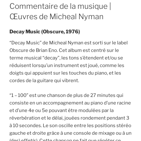
ON
Commentaire de la musique |
Œuvres de Micheal Nyman
Decay Music (Obscure, 1976)
“Decay Music” de Micheal Nyman est sorti sur le label
Obscure de Brian Eno. Cet album est centré sur le
terme musical “decay”, les tons s’étendent et/ou se
réduisent lorsqu’un instrument est joué, comme les
doigts qui appuient sur les touches du piano, et les
cordes de la guitare qui vibrent.
“1 – 100” est une chanson de plus de 27 minutes qui
consiste en un accompagnement au piano d’une racine
et d’une 4e ou 5e pouvant être modulées par la
réverbération et le délai, jouées rondement pendant 3
à 10 secondes. Le son oscille entre les positions stéréo
gauche et droite grâce à une console de mixage ou à un
(des) effet(s). Cette chanson ne fait que répéter ce