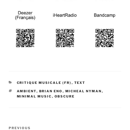
CATEGORIES
CRITIQUE MUSICALE (FR)
,
TEXT
TAGS
AMBIENT
,
BRIAN ENO
,
MICHEAL NYMAN
,
MINIMAL MUSIC
,
OBSCURE
Post
Previous
PREVIOUS