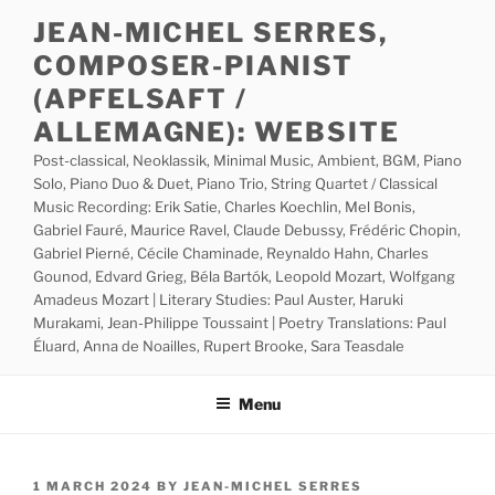
Skip
JEAN-MICHEL SERRES,
to
COMPOSER-PIANIST
content
(APFELSAFT /
ALLEMAGNE): WEBSITE
Post-classical, Neoklassik, Minimal Music, Ambient, BGM, Piano
Solo, Piano Duo & Duet, Piano Trio, String Quartet / Classical
Music Recording: Erik Satie, Charles Koechlin, Mel Bonis,
Gabriel Fauré, Maurice Ravel, Claude Debussy, Frédéric Chopin,
Gabriel Pierné, Cécile Chaminade, Reynaldo Hahn, Charles
Gounod, Edvard Grieg, Béla Bartók, Leopold Mozart, Wolfgang
Amadeus Mozart | Literary Studies: Paul Auster, Haruki
Murakami, Jean-Philippe Toussaint | Poetry Translations: Paul
Éluard, Anna de Noailles, Rupert Brooke, Sara Teasdale
Menu
POSTED
1 MARCH 2024
BY
JEAN-MICHEL SERRES