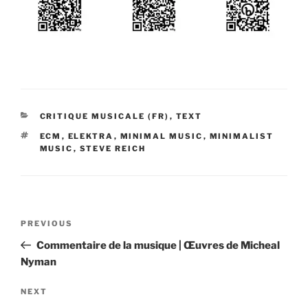
CATEGORIES
CRITIQUE MUSICALE (FR)
,
TEXT
TAGS
ECM
,
ELEKTRA
,
MINIMAL MUSIC
,
MINIMALIST
MUSIC
,
STEVE REICH
Post
Previous
PREVIOUS
navigation
Post
Commentaire de la musique | Œuvres de Micheal
Nyman
Next
NEXT