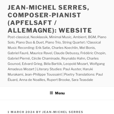
Skip
JEAN-MICHEL SERRES,
to
COMPOSER-PIANIST
content
(APFELSAFT /
ALLEMAGNE): WEBSITE
Post-classical, Neoklassik, Minimal Music, Ambient, BGM, Piano
Solo, Piano Duo & Duet, Piano Trio, String Quartet / Classical
Music Recording: Erik Satie, Charles Koechlin, Mel Bonis,
Gabriel Fauré, Maurice Ravel, Claude Debussy, Frédéric Chopin,
Gabriel Pierné, Cécile Chaminade, Reynaldo Hahn, Charles
Gounod, Edvard Grieg, Béla Bartók, Leopold Mozart, Wolfgang
Amadeus Mozart | Literary Studies: Paul Auster, Haruki
Murakami, Jean-Philippe Toussaint | Poetry Translations: Paul
Éluard, Anna de Noailles, Rupert Brooke, Sara Teasdale
Menu
POSTED
1 MARCH 2024
BY
JEAN-MICHEL SERRES