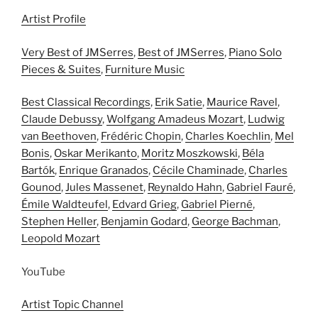
Artist Profile
Very Best of JMSerres
,
Best of JMSerres
,
Piano Solo
Pieces & Suites
,
Furniture Music
Best Classical Recordings
,
Erik Satie
,
Maurice Ravel
,
Claude Debussy
,
Wolfgang Amadeus Mozart
,
Ludwig
van Beethoven
,
Frédéric Chopin
,
Charles Koechlin
,
Mel
Bonis
,
Oskar Merikanto
,
Moritz Moszkowski
,
Béla
Bartók
,
Enrique Granados
,
Cécile Chaminade
,
Charles
Gounod
,
Jules Massenet
,
Reynaldo Hahn
,
Gabriel Fauré
,
Émile Waldteufel
,
Edvard Grieg
,
Gabriel Pierné
,
Stephen Heller
,
Benjamin Godard
,
George Bachman
,
Leopold Mozart
YouTube
Artist Topic Channel