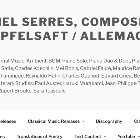
HEL SERRES, COMPOS
APFELSAFT / ALLEMA
imal Music, Ambient, BGM, Piano Solo, Piano Duo & Duet, Piano
 Satie, Charles Koechlin, Mel Bonis, Gabriel Fauré, Maurice R
 Chaminade, Reynaldo Hahn, Charles Gounod, Edvard Grieg, Bé
rary Studies: Paul Auster, Haruki Murakami, Jean-Philippe To
 Rupert Brooke, Sara Teasdale
Releases
Classical Music Releases
Discography
Cl
ies
Translations of Poetry
Text Content
YouTube