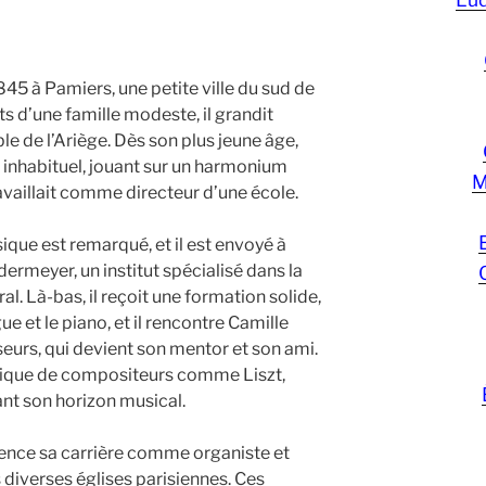
845 à Pamiers, une petite ville du sud de
ts d’une famille modeste, il grandit
e de l’Ariège. Dès son plus jeune âge,
 inhabituel, jouant sur un harmonium
M
availlait comme directeur d’une école.
ique est remarqué, et il est envoyé à
dermeyer, un institut spécialisé dans la
l. Là-bas, il reçoit une formation solide,
e et le piano, et il rencontre Camille
seurs, qui devient son mentor et son ami.
usique de compositeurs comme Liszt,
nt son horizon musical.
nce sa carrière comme organiste et
 diverses églises parisiennes. Ces