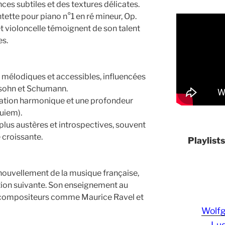
es subtiles et des textures délicates.
ette pour piano n°1 en ré mineur, Op.
t violoncelle témoignent de son talent
es.
 mélodiques et accessibles, influencées
sohn et Schumann.
ation harmonique et une profondeur
uiem).
plus austères et introspectives, souvent
croissante.
Playlist
enouvellement de la musique française,
ation suivante. Son enseignement au
s compositeurs comme Maurice Ravel et
Wolf
Lud