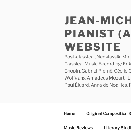
Skip
to
JEAN-MIC
content
PIANIST (
WEBSITE
Post-classical, Neoklassik, Min
Classical Music Recording: Erik
Chopin, Gabriel Pierné, Cécile
Wolfgang Amadeus Mozart | Lite
Paul Éluard, Anna de Noailles,
Home
Original Composition 
Music Reviews
Literary Stud