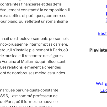
ontraintes financières et des défis
dévouement constant à la composition. Il
vres subtiles et poétiques, comme ses
our piano, qui reflètent un romantisme
Best
onnaît des bouleversements personnels
anco-prussienne interrompt sa carrière,
Playlist
our, il s’installe pleinement à Paris, où il
ie musicale. Il rencontre des figures
e Verlaine et Mallarmé, qui influencent
es relations le mènent à créer des
 dont de nombreuses mélodies sur des
Wolf
Lud
 marquée par une quête constante
1896, il est nommé professeur de
e Paris, où il forme une nouvelle