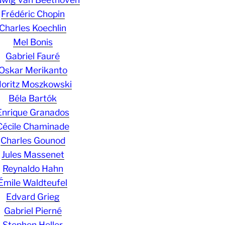
Frédéric Chopin
Charles Koechlin
Mel Bonis
Gabriel Fauré
Oskar Merikanto
oritz Moszkowski
Béla Bartók
Enrique Granados
Cécile Chaminade
Charles Gounod
Jules Massenet
Reynaldo Hahn
Émile Waldteufel
Edvard Grieg
Gabriel Pierné
Stephen Heller