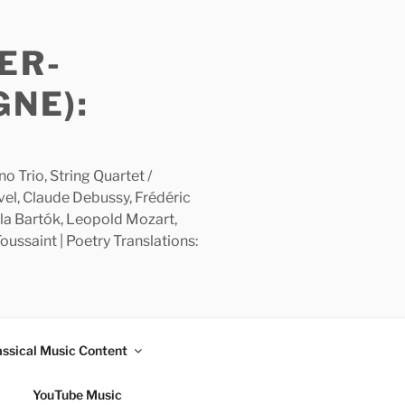
ER-
GNE):
 Trio, String Quartet /
avel, Claude Debussy, Frédéric
la Bartók, Leopold Mozart,
ussaint | Poetry Translations:
assical Music Content
YouTube Music