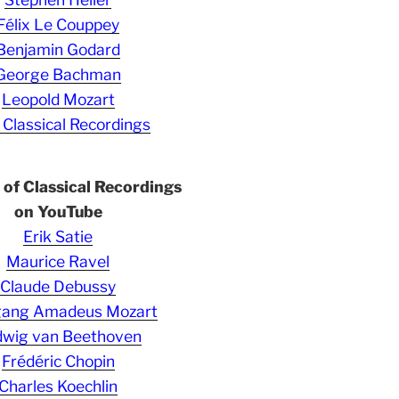
Félix Le Couppey
Benjamin Godard
George Bachman
Leopold Mozart
 Classical Recordings
s of Classical Recordings
on YouTube
Erik Satie
Maurice Ravel
Claude Debussy
gang Amadeus Mozart
wig van Beethoven
Frédéric Chopin
Charles Koechlin