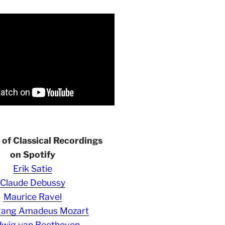
s of Classical Recordings
on Spotify
Erik Satie
Claude Debussy
Maurice Ravel
gang Amadeus Mozart
wig van Beethoven