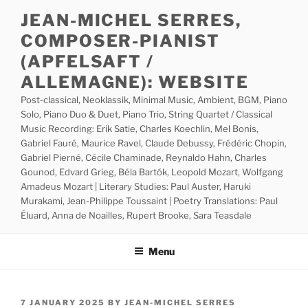
Skip
JEAN-MICHEL SERRES,
to
COMPOSER-PIANIST
content
(APFELSAFT /
ALLEMAGNE): WEBSITE
Post-classical, Neoklassik, Minimal Music, Ambient, BGM, Piano
Solo, Piano Duo & Duet, Piano Trio, String Quartet / Classical
Music Recording: Erik Satie, Charles Koechlin, Mel Bonis,
Gabriel Fauré, Maurice Ravel, Claude Debussy, Frédéric Chopin,
Gabriel Pierné, Cécile Chaminade, Reynaldo Hahn, Charles
Gounod, Edvard Grieg, Béla Bartók, Leopold Mozart, Wolfgang
Amadeus Mozart | Literary Studies: Paul Auster, Haruki
Murakami, Jean-Philippe Toussaint | Poetry Translations: Paul
Éluard, Anna de Noailles, Rupert Brooke, Sara Teasdale
Menu
POSTED
7 JANUARY 2025
BY
JEAN-MICHEL SERRES