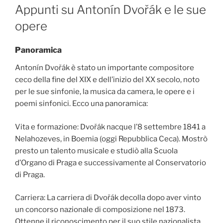
ON
Appunti su Antonín Dvořák e le sue
opere
Panoramica
Antonín Dvořák è stato un importante compositore
ceco della fine del XIX e dell’inizio del XX secolo, noto
per le sue sinfonie, la musica da camera, le opere e i
poemi sinfonici. Ecco una panoramica:
Vita e formazione: Dvořák nacque l’8 settembre 1841 a
Nelahozeves, in Boemia (oggi Repubblica Ceca). Mostrò
presto un talento musicale e studiò alla Scuola
d’Organo di Praga e successivamente al Conservatorio
di Praga.
Carriera: La carriera di Dvořák decolla dopo aver vinto
un concorso nazionale di composizione nel 1873.
Ottenne il riconoscimento per il suo stile nazionalista,