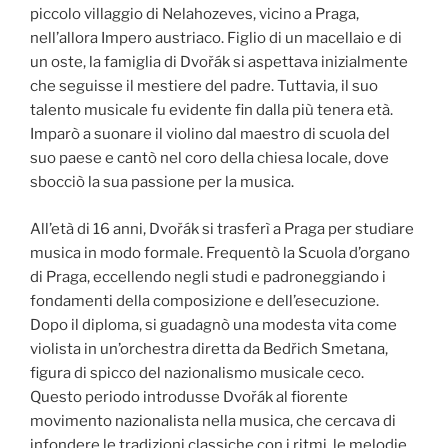
piccolo villaggio di Nelahozeves, vicino a Praga,
nell’allora Impero austriaco. Figlio di un macellaio e di
un oste, la famiglia di Dvořák si aspettava inizialmente
che seguisse il mestiere del padre. Tuttavia, il suo
talento musicale fu evidente fin dalla più tenera età.
Imparò a suonare il violino dal maestro di scuola del
suo paese e cantò nel coro della chiesa locale, dove
sbocciò la sua passione per la musica.
All’età di 16 anni, Dvořák si trasferì a Praga per studiare
musica in modo formale. Frequentò la Scuola d’organo
di Praga, eccellendo negli studi e padroneggiando i
fondamenti della composizione e dell’esecuzione.
Dopo il diploma, si guadagnò una modesta vita come
violista in un’orchestra diretta da Bedřich Smetana,
figura di spicco del nazionalismo musicale ceco.
Questo periodo introdusse Dvořák al fiorente
movimento nazionalista nella musica, che cercava di
infondere le tradizioni classiche con i ritmi, le melodie