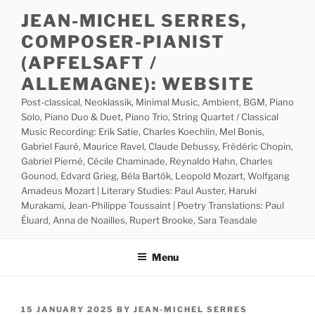
Skip
JEAN-MICHEL SERRES,
to
COMPOSER-PIANIST
content
(APFELSAFT /
ALLEMAGNE): WEBSITE
Post-classical, Neoklassik, Minimal Music, Ambient, BGM, Piano
Solo, Piano Duo & Duet, Piano Trio, String Quartet / Classical
Music Recording: Erik Satie, Charles Koechlin, Mel Bonis,
Gabriel Fauré, Maurice Ravel, Claude Debussy, Frédéric Chopin,
Gabriel Pierné, Cécile Chaminade, Reynaldo Hahn, Charles
Gounod, Edvard Grieg, Béla Bartók, Leopold Mozart, Wolfgang
Amadeus Mozart | Literary Studies: Paul Auster, Haruki
Murakami, Jean-Philippe Toussaint | Poetry Translations: Paul
Éluard, Anna de Noailles, Rupert Brooke, Sara Teasdale
Menu
POSTED
15 JANUARY 2025
BY
JEAN-MICHEL SERRES