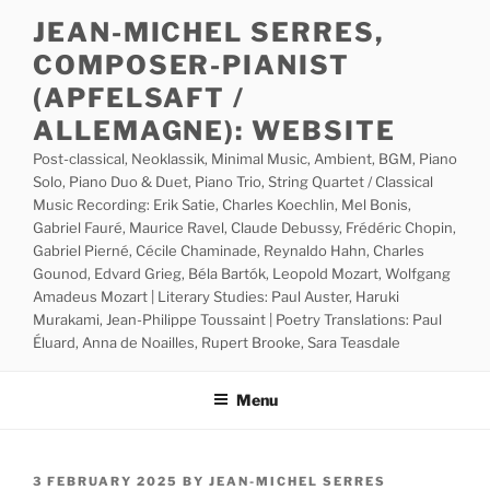
Skip
JEAN-MICHEL SERRES,
to
COMPOSER-PIANIST
content
(APFELSAFT /
ALLEMAGNE): WEBSITE
Post-classical, Neoklassik, Minimal Music, Ambient, BGM, Piano
Solo, Piano Duo & Duet, Piano Trio, String Quartet / Classical
Music Recording: Erik Satie, Charles Koechlin, Mel Bonis,
Gabriel Fauré, Maurice Ravel, Claude Debussy, Frédéric Chopin,
Gabriel Pierné, Cécile Chaminade, Reynaldo Hahn, Charles
Gounod, Edvard Grieg, Béla Bartók, Leopold Mozart, Wolfgang
Amadeus Mozart | Literary Studies: Paul Auster, Haruki
Murakami, Jean-Philippe Toussaint | Poetry Translations: Paul
Éluard, Anna de Noailles, Rupert Brooke, Sara Teasdale
Menu
POSTED
3 FEBRUARY 2025
BY
JEAN-MICHEL SERRES