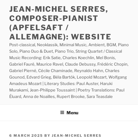
Skip
JEAN-MICHEL SERRES,
to
COMPOSER-PIANIST
content
(APFELSAFT /
ALLEMAGNE): WEBSITE
Post-classical, Neoklassik, Minimal Music, Ambient, BGM, Piano
Solo, Piano Duo & Duet, Piano Trio, String Quartet / Classical
Music Recording: Erik Satie, Charles Koechlin, Mel Bonis,
Gabriel Fauré, Maurice Ravel, Claude Debussy, Frédéric Chopin,
Gabriel Pierné, Cécile Chaminade, Reynaldo Hahn, Charles
Gounod, Edvard Grieg, Béla Bartók, Leopold Mozart, Wolfgang
Amadeus Mozart | Literary Studies: Paul Auster, Haruki
Murakami, Jean-Philippe Toussaint | Poetry Translations: Paul
Éluard, Anna de Noailles, Rupert Brooke, Sara Teasdale
Menu
POSTED
6 MARCH 2025
BY
JEAN-MICHEL SERRES