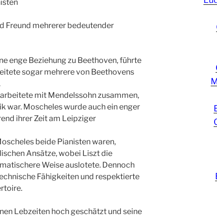
isten
d Freund mehrerer bedeutender
ne enge Beziehung zu Beethoven, führte
reitete sogar mehrere von Beethovens
M
.
 arbeitete mit Mendelssohn zusammen,
ik war. Moscheles wurde auch ein enger
nd ihrer Zeit am Leipziger
Moscheles beide Pianisten waren,
lischen Ansätze, wobei Liszt die
ramatischere Weise auslotete. Dennoch
echnische Fähigkeiten und respektierte
rtoire.
nen Lebzeiten hoch geschätzt und seine