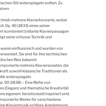
schen Stil widerspiegeln sollten. Zu
ören:
chrieb mehrere Klavierkonzerte, wobei
ll, Op. 40 (1833) eines seiner
rt kombiniert brillante Klavierpassagen
igt seine virtuose Technik und
 waren einflussreich und wurden von
erwendet. Sie sind für ihre technischen
ischen Reiz bekannt.
mponierte mehrere Klaviersonaten, die
kraft sowohl klassische Traditionen als
ik widerspiegeln.
p. 50 (1838) – Eine Reihe von
 ihre Eleganz und thematische Kreativität
s eigenem Variationsstil inspiriert sind.
ponierte Werke für verschiedene
ne Klaviermusik größere Anerkennung