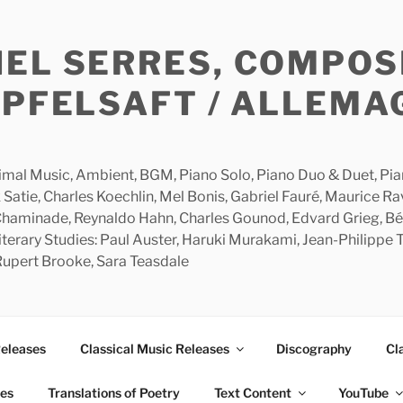
HEL SERRES, COMPOS
APFELSAFT / ALLEMA
imal Music, Ambient, BGM, Piano Solo, Piano Duo & Duet, Piano
 Satie, Charles Koechlin, Mel Bonis, Gabriel Fauré, Maurice R
 Chaminade, Reynaldo Hahn, Charles Gounod, Edvard Grieg, Bé
rary Studies: Paul Auster, Haruki Murakami, Jean-Philippe To
 Rupert Brooke, Sara Teasdale
Releases
Classical Music Releases
Discography
Cl
ies
Translations of Poetry
Text Content
YouTube