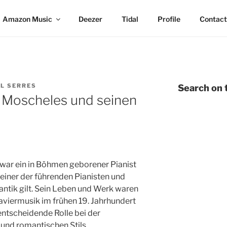
Amazon Music
Deezer
Tidal
Profile
Contact
L SERRES
Search on t
z Moscheles und seinen
war ein in Böhmen geborener Pianist
 einer der führenden Pianisten und
tik gilt. Sein Leben und Werk waren
aviermusik im frühen 19. Jahrhundert
entscheidende Rolle bei der
und romantischen Stils.