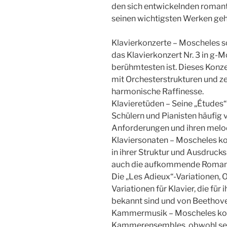
den sich entwickelnden romanti
seinen wichtigsten Werken geh
Klavierkonzerte – Moscheles s
das Klavierkonzert Nr. 3 in g-Mo
berühmtesten ist. Dieses Konze
mit Orchesterstrukturen und ze
harmonische Raffinesse.
Klavieretüden – Seine „Études“
Schülern und Pianisten häufig v
Anforderungen und ihren melod
Klaviersonaten – Moscheles ko
in ihrer Struktur und Ausdrucks
auch die aufkommende Romant
Die „Les Adieux“-Variationen, O
Variationen für Klavier, die für
bekannt sind und von Beethoven
Kammermusik – Moscheles kom
Kammerensembles, obwohl sei