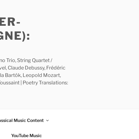
ER-
GNE):
 Trio, String Quartet /
avel, Claude Debussy, Frédéric
la Bartók, Leopold Mozart,
ussaint | Poetry Translations:
assical Music Content
YouTube Music