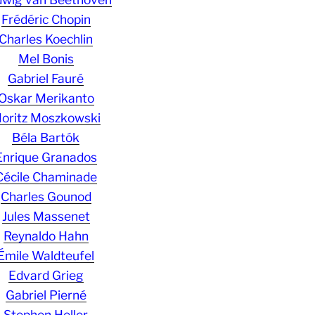
Frédéric Chopin
Charles Koechlin
Mel Bonis
Gabriel Fauré
Oskar Merikanto
oritz Moszkowski
Béla Bartók
Enrique Granados
Cécile Chaminade
Charles Gounod
Jules Massenet
Reynaldo Hahn
Émile Waldteufel
Edvard Grieg
Gabriel Pierné
Stephen Heller