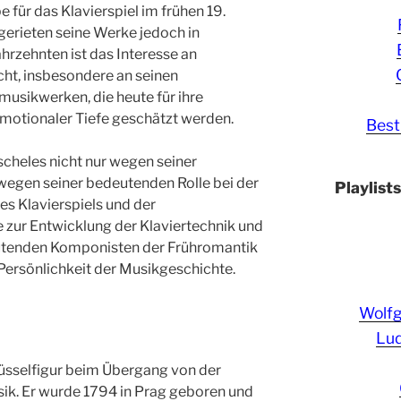
für das Klavierspiel im frühen 19.
gerieten seine Werke jedoch in
ahrzehnten ist das Interesse an
ht, insbesondere an seinen
sikwerken, die heute für ihre
emotionaler Tiefe geschätzt werden.
Best
cheles nicht nur wegen seiner
egen seiner bedeutenden Rolle bei der
Playlist
s Klavierspiels und der
 zur Entwicklung der Klaviertechnik und
utenden Komponisten der Frühromantik
Persönlichkeit der Musikgeschichte.
Wolf
Lud
üsselfigur beim Übergang von der
sik. Er wurde 1794 in Prag geboren und