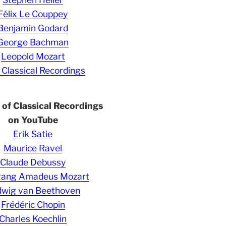
Félix Le Couppey
Benjamin Godard
George Bachman
Leopold Mozart
 Classical Recordings
s of Classical Recordings
on YouTube
Erik Satie
Maurice Ravel
Claude Debussy
gang Amadeus Mozart
wig van Beethoven
Frédéric Chopin
Charles Koechlin