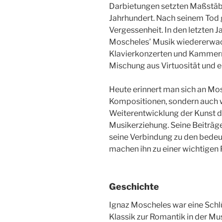
Darbietungen setzten Maßstäbe 
Jahrhundert. Nach seinem Tod 
Vergessenheit. In den letzten J
Moscheles’ Musik wiedererwac
Klavierkonzerten und Kammermu
Mischung aus Virtuosität und 
Heute erinnert man sich an Mos
Kompositionen, sondern auch w
Weiterentwicklung der Kunst de
Musikerziehung. Seine Beiträge
seine Verbindung zu den bede
machen ihn zu einer wichtigen 
Geschichte
Ignaz Moscheles war eine Schl
Klassik zur Romantik in der Mu