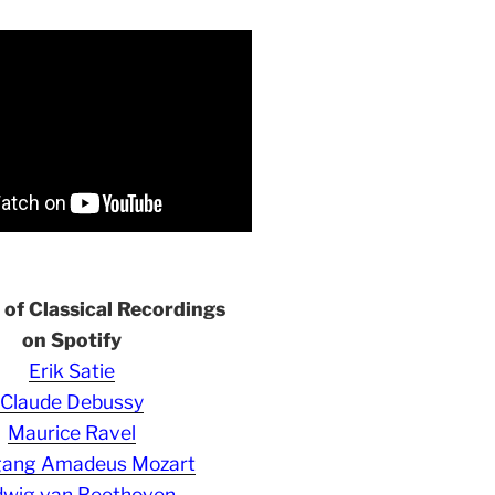
s of Classical Recordings
on Spotify
Erik Satie
Claude Debussy
Maurice Ravel
gang Amadeus Mozart
wig van Beethoven