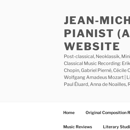
Skip
to
JEAN-MIC
content
PIANIST (
WEBSITE
Post-classical, Neoklassik, Min
Classical Music Recording: Erik
Chopin, Gabriel Pierné, Cécile
Wolfgang Amadeus Mozart | Lite
Paul Éluard, Anna de Noailles,
Home
Original Composition 
Music Reviews
Literary Stud