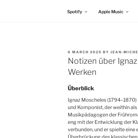
Spotify
Apple Music
POSTED
6 MARCH 2025
BY
JEAN-MICHE
ON
Notizen über Igna
Werken
Überblick
Ignaz Moscheles (1794–1870) 
und Komponist, der weithin als
Musikpädagogen der Frühroman
eng mit der Entwicklung der Kl
verbunden, und er spielte eine 
Überbrückung des klassischen 