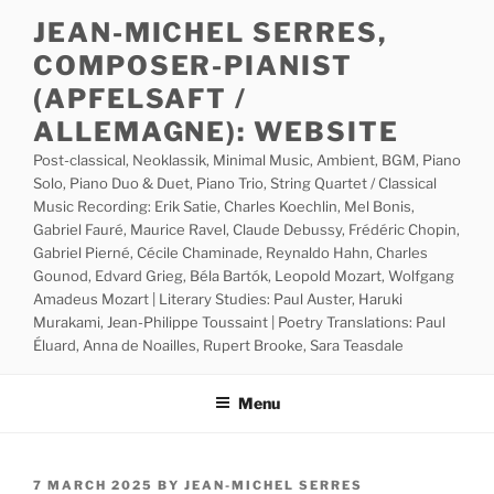
Skip
JEAN-MICHEL SERRES,
to
COMPOSER-PIANIST
content
(APFELSAFT /
ALLEMAGNE): WEBSITE
Post-classical, Neoklassik, Minimal Music, Ambient, BGM, Piano
Solo, Piano Duo & Duet, Piano Trio, String Quartet / Classical
Music Recording: Erik Satie, Charles Koechlin, Mel Bonis,
Gabriel Fauré, Maurice Ravel, Claude Debussy, Frédéric Chopin,
Gabriel Pierné, Cécile Chaminade, Reynaldo Hahn, Charles
Gounod, Edvard Grieg, Béla Bartók, Leopold Mozart, Wolfgang
Amadeus Mozart | Literary Studies: Paul Auster, Haruki
Murakami, Jean-Philippe Toussaint | Poetry Translations: Paul
Éluard, Anna de Noailles, Rupert Brooke, Sara Teasdale
Menu
POSTED
7 MARCH 2025
BY
JEAN-MICHEL SERRES