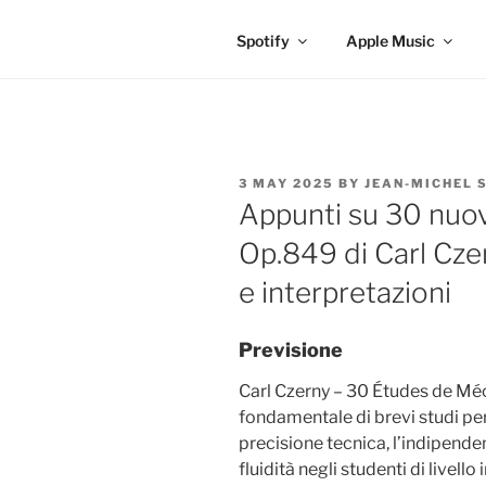
Spotify
Apple Music
POSTED
3 MAY 2025
BY
JEAN-MICHEL 
ON
Appunti su 30 nuov
Op.849 di Carl Czer
e interpretazioni
Previsione
Carl Czerny – 30 Études de Mé
fondamentale di brevi studi per
precisione tecnica, l’indipenden
fluidità negli studenti di livel