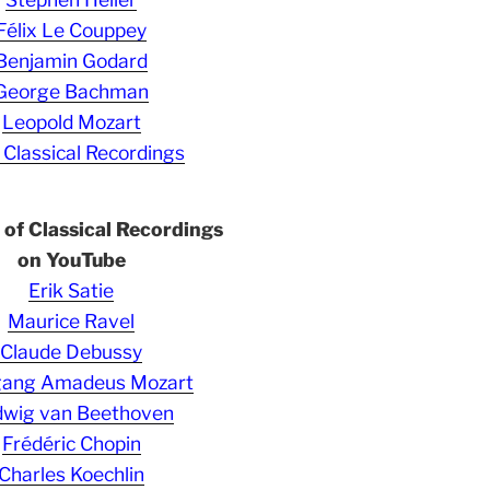
Félix Le Couppey
Benjamin Godard
George Bachman
Leopold Mozart
 Classical Recordings
s of Classical Recordings
on YouTube
Erik Satie
Maurice Ravel
Claude Debussy
gang Amadeus Mozart
wig van Beethoven
Frédéric Chopin
Charles Koechlin