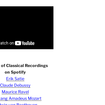
s of Classical Recordings
on Spotify
Erik Satie
Claude Debussy
Maurice Ravel
gang Amadeus Mozart
wig van Beethoven