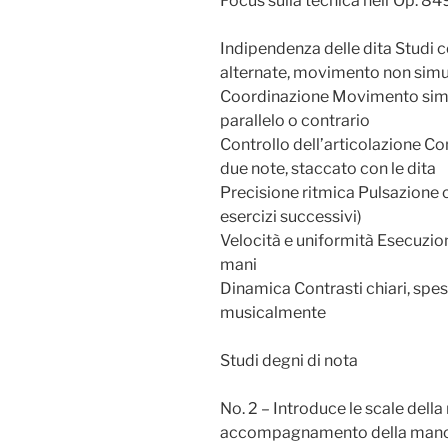
Focus sulla tecnica nell’Op. 84
Indipendenza delle dita Studi c
alternate, movimento non simu
Coordinazione Movimento sim
parallelo o contrario
Controllo dell’articolazione Co
due note, staccato con le dita
Precisione ritmica Pulsazione c
esercizi successivi)
Velocità e uniformità Esecuzio
mani
Dinamica Contrasti chiari, sp
musicalmente
Studi degni di nota
No. 2 – Introduce le scale del
accompagnamento della mano si