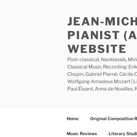
Skip
to
JEAN-MIC
content
PIANIST (
WEBSITE
Post-classical, Neoklassik, Min
Classical Music Recording: Erik
Chopin, Gabriel Pierné, Cécile
Wolfgang Amadeus Mozart | Lite
Paul Éluard, Anna de Noailles,
Home
Original Composition 
Music Reviews
Literary Stud