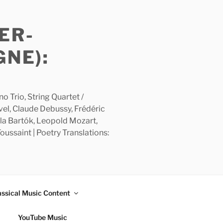
ER-
GNE):
 Trio, String Quartet /
avel, Claude Debussy, Frédéric
la Bartók, Leopold Mozart,
ussaint | Poetry Translations:
assical Music Content
YouTube Music