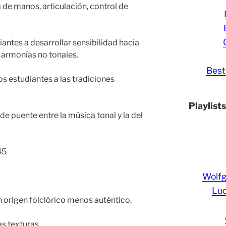
de manos, articulación, control de
antes a desarrollar sensibilidad hacia
y armonías no tonales.
Best
os estudiantes a las tradiciones
Playlist
 puente entre la música tonal y la del
45
Wolf
Lud
n origen folclórico menos auténtico.
as texturas.