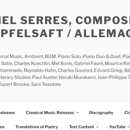
HEL SERRES, COMPOS
APFELSAFT / ALLEMA
imal Music, Ambient, BGM, Piano Solo, Piano Duo & Duet, Piano
 Satie, Charles Koechlin, Mel Bonis, Gabriel Fauré, Maurice R
 Chaminade, Reynaldo Hahn, Charles Gounod, Edvard Grieg, Bé
rary Studies: Paul Auster, Haruki Murakami, Jean-Philippe To
 Rupert Brooke, Sara Teasdale
Releases
Classical Music Releases
Discography
Cl
ies
Translations of Poetry
Text Content
YouTube