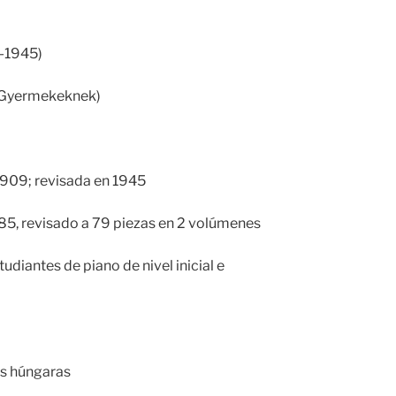
1-1945)
: Gyermekeknek)
909; revisada en 1945
 85, revisado a 79 piezas en 2 volúmenes
udiantes de piano de nivel inicial e
es húngaras