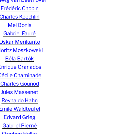
Frédéric Chopin
Charles Koechlin
Mel Bonis
Gabriel Fauré
Oskar Merikanto
oritz Moszkowski
Béla Bartók
Enrique Granados
Cécile Chaminade
Charles Gounod
Jules Massenet
Reynaldo Hahn
Émile Waldteufel
Edvard Grieg
Gabriel Pierné
Stephen Heller