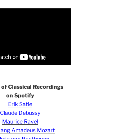
s of Classical Recordings
on Spotify
Erik Satie
Claude Debussy
Maurice Ravel
gang Amadeus Mozart
wig van Beethoven