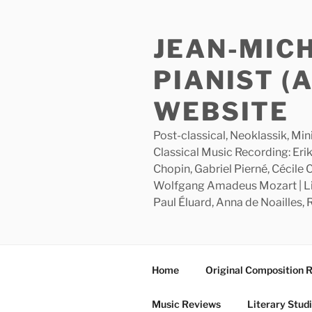
Skip
to
JEAN-MIC
content
PIANIST (
WEBSITE
Post-classical, Neoklassik, Min
Classical Music Recording: Erik
Chopin, Gabriel Pierné, Cécile
Wolfgang Amadeus Mozart | Lite
Paul Éluard, Anna de Noailles,
Home
Original Composition 
Music Reviews
Literary Stud