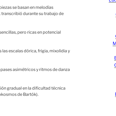
 piezas se basan en melodías
 transcribió durante su trabajo de
encillas, pero ricas en potencial
M
as escalas dórica, frigia, mixolidia y
mpases asimétricos y ritmos de danza
ón gradual en la dificultad técnica
okosmos de Bartók).