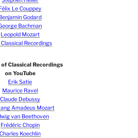
Félix Le Couppey
Benjamin Godard
George Bachman
Leopold Mozart
 Classical Recordings
s of Classical Recordings
on YouTube
Erik Satie
Maurice Ravel
Claude Debussy
gang Amadeus Mozart
wig van Beethoven
Frédéric Chopin
Charles Koechlin