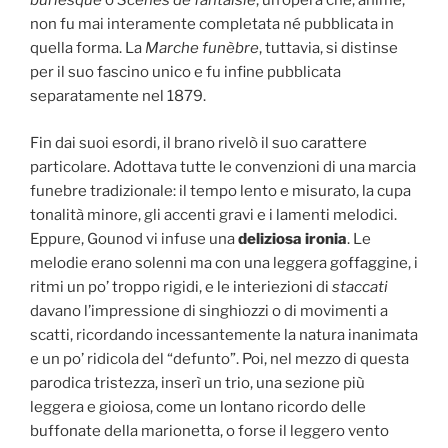
burlesque
o
Scènes de fantaisie
, un’opera che, ahimè,
non fu mai interamente completata né pubblicata in
quella forma. La
Marche funèbre
, tuttavia, si distinse
per il suo fascino unico e fu infine pubblicata
separatamente nel 1879.
Fin dai suoi esordi, il brano rivelò il suo carattere
particolare. Adottava tutte le convenzioni di una marcia
funebre tradizionale: il tempo lento e misurato, la cupa
tonalità minore, gli accenti gravi e i lamenti melodici.
Eppure, Gounod vi infuse una
deliziosa ironia
. Le
melodie erano solenni ma con una leggera goffaggine, i
ritmi un po’ troppo rigidi, e le interiezioni di
staccati
davano l’impressione di singhiozzi o di movimenti a
scatti, ricordando incessantemente la natura inanimata
e un po’ ridicola del “defunto”. Poi, nel mezzo di questa
parodica tristezza, inserì un trio, una sezione più
leggera e gioiosa, come un lontano ricordo delle
buffonate della marionetta, o forse il leggero vento