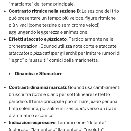
“marciante” del tema principale.
Contrasto ritmico nella sezione B
: La sezione del trio
può presentare un tempo più veloce, figure ritmiche
più vivaci (come terzine o semicrome veloci),
aggiungendo leggerezza e animazione.
Effetti
staccato
e
pizzicato
: Particolarmente nelle
orchestrazioni, Gounod utilizza note corte e staccate
(
staccato
) o
pizzicati
(per gli archi) per imitare rumori di
“legno” o “sussulti” comici della marionetta.
Dinamica e Sfumature
Contrasti dinamici marcati
: Gounod usa cambiamenti
bruschi tra
forte
e
piano
per sottolineare l’effetto
parodico. Il tema principale può iniziare
piano
per una
finta solennità, poi salire in
crescendo
verso un
forte
drammatico e comico.
Indicazioni espressive
: Termini come “dolente”
(doloroso), “lamentoso” (lamentoso), “risoluto”