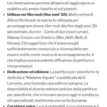
L’orchestrazione permise all’opera di raggiungere un
pubblico più ampio rispetto ai soli pianisti.
Utilizzo nei film muti (fine anni ’20)
: Molto prima di
Alfred Hitchcock, la marcia fu utilizzata per
accompagnare diversi film muti alla fine degli anni ’20
(ad esempio,
Aurora – Canto di due esseri umani
,
Habeas Corpus
con Stanlio e Ollio,
Hell’s Bells
di
Disney). Ciò suggerisce che il brano era già
sufficientemente conosciuto e riconoscibile per
essere scelto come musica di accompagnamento, il
che implica una precedente diffusione di partiture e
interpretazioni.
Dedicazione ed edizione
: La partitura per pianoforte fu
dedicata a “Madame Viguier” e pubblicata da H.
Lemoine, una rinomata casa editrice parigina. La
disponibilità di diverse edizioni antiche della partitura
per pianoforte, che si trovano ancora oggi in vendita su
siti specializzati, testimonia una certa domanda.
Carattere unico
: La sua originalità, il suo umorismo e il