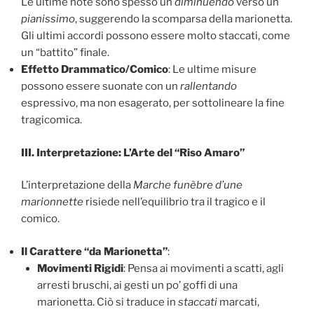
Le ultime note sono spesso un
diminuendo
verso un
pianissimo
, suggerendo la scomparsa della marionetta.
Gli ultimi accordi possono essere molto staccati, come
un “battito” finale.
Effetto Drammatico/Comico
: Le ultime misure
possono essere suonate con un
rallentando
espressivo, ma non esagerato, per sottolineare la fine
tragicomica.
III. Interpretazione: L’Arte del “Riso Amaro”
L’interpretazione della
Marche funèbre d’une
marionnette
risiede nell’equilibrio tra il tragico e il
comico.
Il Carattere “da Marionetta”
:
Movimenti Rigidi
: Pensa ai movimenti a scatti, agli
arresti bruschi, ai gesti un po’ goffi di una
marionetta. Ciò si traduce in
staccati
marcati,