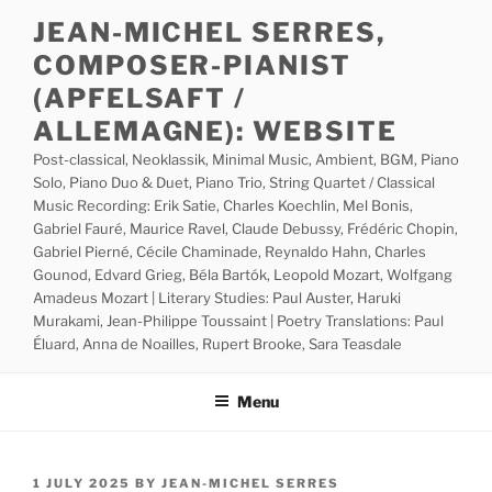
Skip
JEAN-MICHEL SERRES,
to
COMPOSER-PIANIST
content
(APFELSAFT /
ALLEMAGNE): WEBSITE
Post-classical, Neoklassik, Minimal Music, Ambient, BGM, Piano
Solo, Piano Duo & Duet, Piano Trio, String Quartet / Classical
Music Recording: Erik Satie, Charles Koechlin, Mel Bonis,
Gabriel Fauré, Maurice Ravel, Claude Debussy, Frédéric Chopin,
Gabriel Pierné, Cécile Chaminade, Reynaldo Hahn, Charles
Gounod, Edvard Grieg, Béla Bartók, Leopold Mozart, Wolfgang
Amadeus Mozart | Literary Studies: Paul Auster, Haruki
Murakami, Jean-Philippe Toussaint | Poetry Translations: Paul
Éluard, Anna de Noailles, Rupert Brooke, Sara Teasdale
Menu
POSTED
1 JULY 2025
BY
JEAN-MICHEL SERRES