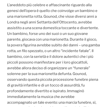
L’aneddoto più celebre e affascinante riguardo alla
genesi dell’opera è quello che coinvolge un bambino e
una marionetta rotta. Gounod, che visse diversi anni a
Londra negli anni Settanta dell’Ottocento, avrebbe
assistito a una scena domestica toccante e divertente.
Un bambino, forse uno dei suoi o un suo giovane
parente, giocava con una marionetta. Durante il gioco,
la povera figurina avrebbe subito dei danni – una gamba
rotta, un filo spezzato, o un altro “incidente fatale”. Il
bambino, con la serietà e il dolore autentici che i più
piccoli possono manifestare per i loro giocattoli,
avrebbe allora deciso di organizzare un “funerale”
solenne per la sua marionetta defunta. Gounod,
osservando questa piccola processione funebre piena
di gravità infantile e di un tocco di assurdità, fu
profondamente divertito e ispirato. Immaginò
immediatamente la musica che avrebbe
accompagnato un tale evento: una marcia funebre, sì,