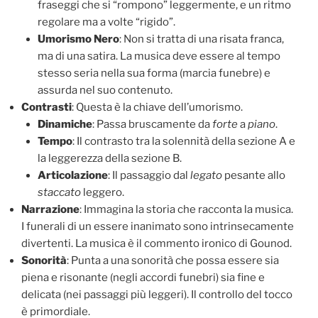
fraseggi che si “rompono” leggermente, e un ritmo
regolare ma a volte “rigido”.
Umorismo Nero
: Non si tratta di una risata franca,
ma di una satira. La musica deve essere al tempo
stesso seria nella sua forma (marcia funebre) e
assurda nel suo contenuto.
Contrasti
: Questa è la chiave dell’umorismo.
Dinamiche
: Passa bruscamente da
forte
a
piano
.
Tempo
: Il contrasto tra la solennità della sezione A e
la leggerezza della sezione B.
Articolazione
: Il passaggio dal
legato
pesante allo
staccato
leggero.
Narrazione
: Immagina la storia che racconta la musica.
I funerali di un essere inanimato sono intrinsecamente
divertenti. La musica è il commento ironico di Gounod.
Sonorità
: Punta a una sonorità che possa essere sia
piena e risonante (negli accordi funebri) sia fine e
delicata (nei passaggi più leggeri). Il controllo del tocco
è primordiale.