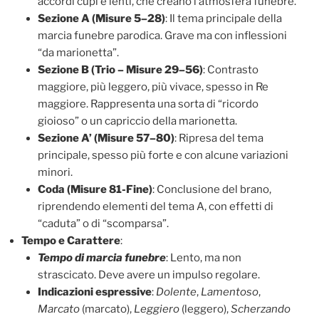
accordi cupi e lenti, che creano l’atmosfera funebre.
Sezione A (Misure 5–28)
: Il tema principale della
marcia funebre parodica. Grave ma con inflessioni
“da marionetta”.
Sezione B (Trio – Misure 29–56)
: Contrasto
maggiore, più leggero, più vivace, spesso in Re
maggiore. Rappresenta una sorta di “ricordo
gioioso” o un capriccio della marionetta.
Sezione A’ (Misure 57–80)
: Ripresa del tema
principale, spesso più forte e con alcune variazioni
minori.
Coda (Misure 81-Fine)
: Conclusione del brano,
riprendendo elementi del tema A, con effetti di
“caduta” o di “scomparsa”.
Tempo e Carattere
:
Tempo di marcia funebre
: Lento, ma non
strascicato. Deve avere un impulso regolare.
Indicazioni espressive
:
Dolente
,
Lamentoso
,
Marcato
(marcato),
Leggiero
(leggero),
Scherzando