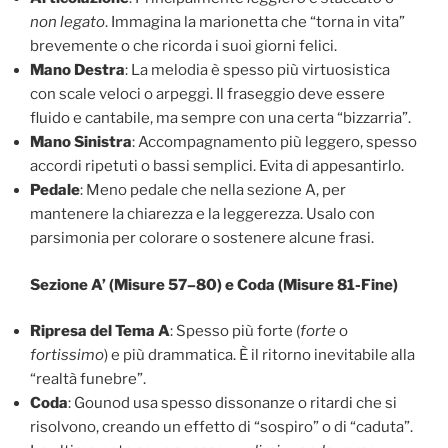
non legato
. Immagina la marionetta che “torna in vita”
brevemente o che ricorda i suoi giorni felici.
Mano Destra
: La melodia è spesso più virtuosistica
con scale veloci o arpeggi. Il fraseggio deve essere
fluido e cantabile, ma sempre con una certa “bizzarria”.
Mano Sinistra
: Accompagnamento più leggero, spesso
accordi ripetuti o bassi semplici. Evita di appesantirlo.
Pedale
: Meno pedale che nella sezione A, per
mantenere la chiarezza e la leggerezza. Usalo con
parsimonia per colorare o sostenere alcune frasi.
Sezione A’ (Misure 57–80) e Coda (Misure 81-Fine)
Ripresa del Tema A
: Spesso più forte (
forte
o
fortissimo
) e più drammatica. È il ritorno inevitabile alla
“realtà funebre”.
Coda
: Gounod usa spesso dissonanze o ritardi che si
risolvono, creando un effetto di “sospiro” o di “caduta”.