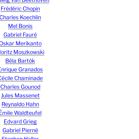
Frédéric Chopin
Charles Koechlin
Mel Bonis
Gabriel Fauré
Oskar Merikanto
oritz Moszkowski
Béla Bartók
Enrique Granados
Cécile Chaminade
Charles Gounod
Jules Massenet
Reynaldo Hahn
Émile Waldteufel
Edvard Grieg
Gabriel Pierné
Stephen Heller