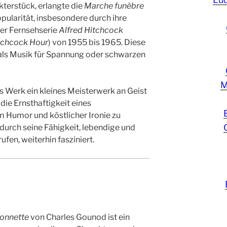
terstück, erlangte die
Marche funèbre
ularität, insbesondere durch ihre
er Fernsehserie
Alfred Hitchcock
tchcock Hour
) von 1955 bis 1965. Diese
 als Musik für Spannung oder schwarzen
M
Werk ein kleines Meisterwerk an Geist
, die Ernsthaftigkeit eines
 Humor und köstlicher Ironie zu
s durch seine Fähigkeit, lebendige und
ufen, weiterhin fasziniert.
ionnette
von Charles Gounod ist ein