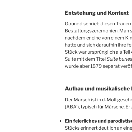
Entstehung und Kontext
Gounod schrieb diesen Trauerma
Bestattungszeremonien. Man sag
nachdem er eine von einem Ki
hatte und sich daraufhin ihre f
Stück war ursprünglich als Tei
Suite mit dem Titel
Suite burle
wurde aber 1879 separat veröff
Aufbau und musikalische
Der Marsch ist in d-Moll gesch
(ABA’), typisch für Märsche. Er 
Ein feierliches und parodist
Stücks erinnert deutlich an ei