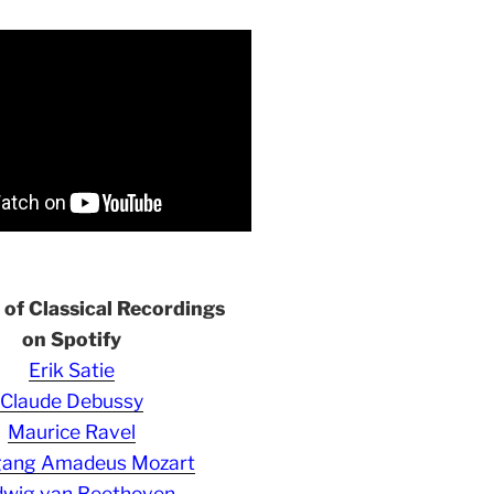
s of Classical Recordings
on Spotify
Erik Satie
Claude Debussy
Maurice Ravel
gang Amadeus Mozart
wig van Beethoven