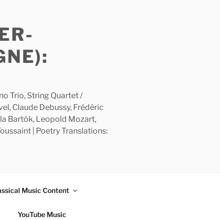
ER-
GNE):
 Trio, String Quartet /
avel, Claude Debussy, Frédéric
la Bartók, Leopold Mozart,
ussaint | Poetry Translations:
assical Music Content
YouTube Music