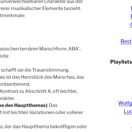
n unverwechselbaren Charakter aus der
rer musikalischer Elemente bezieht.
uptmerkmale:
Best
assischen ternären Marschform, ABA’,
Coda:
Playlist
r, schafft sie die Trauerstimmung.
ies ist das Herzstück des Marsches, das
präsentierend.
 Kontrast zu Abschnitt A, oft leichter,
rakter.
Wolf
me des Hauptthemas)
: Das
Lud
 mit leichten Variationen oder vollerer
ks, der das Hauptthema bekräftigen oder