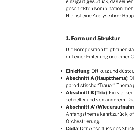
einzigartiges Stück, das seine
geschickten Kombination mehre
Hier ist eine Analyse ihrer Ha
1. Form und Struktur
Die Komposition folgt einer kl
mit einer Einleitung und einer 
Einleitung
: Oft kurz und düste
Abschnitt A (Hauptthema)
: D
parodistische “Trauer”-Thema 
Abschnitt B (Trio)
: Ein starker
schneller und von anderem Cha
Abschnitt A’ (Wiederaufnah
Anfangsthema kehrt zurück, oft
Orchestrierung.
Coda
: Der Abschluss des Stüc