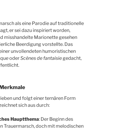
rsch als eine Parodie auf traditionelle
t, er sei dazu inspiriert worden,
nd misshandelte Marionette gesehen
eierliche Beerdigung vorstellte. Das
l einer unvollendeten humoristischen
sque
oder
Scènes de fantaisie
gedacht,
entlicht.
 Merkmale
rieben und folgt einer ternären Form
zeichnet sich aus durch:
isches Hauptthema
: Der Beginn des
nen Trauermarsch, doch mit melodischen