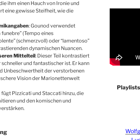
ie ihm einen Hauch von Ironie und
t eine gewisse Steifheit, wie die
amikangaben
: Gounod verwendet
 funebre” (Tempo eines
olente” (schmerzvoll) oder “lamentoso”
ntrastierenden dynamischen Nuancen.
eren Mittelteil
: Dieser Teil kontrastiert
chneller und fantastischer ist. Er kann
nd Unbeschwertheit der verstorbenen
ischere Vision der Marionettenwelt
Playlist
fügt Pizzicati und Staccati hinzu, die
itieren und den komischen und
verstärken.
Wolf
ung
Lud