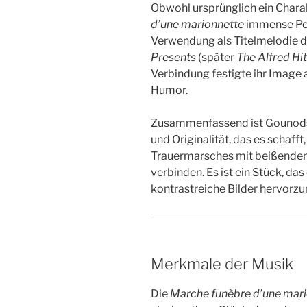
Obwohl ursprünglich ein Charak
d’une marionnette
immense Pop
Verwendung als Titelmelodie d
Presents
(später
The Alfred Hi
Verbindung festigte ihr Image
Humor.
Zusammenfassend ist Gounods 
und Originalität, das es schafft
Trauermarsches mit beißendem
verbinden. Es ist ein Stück, da
kontrastreiche Bilder hervorzur
Merkmale der Musik
Die
Marche funèbre d’une mar