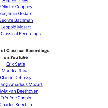
Félix Le Couppey
Benjamin Godard
George Bachman
Leopold Mozart
 Classical Recordings
s of Classical Recordings
on YouTube
Erik Satie
Maurice Ravel
Claude Debussy
gang Amadeus Mozart
wig van Beethoven
Frédéric Chopin
Charles Koechlin