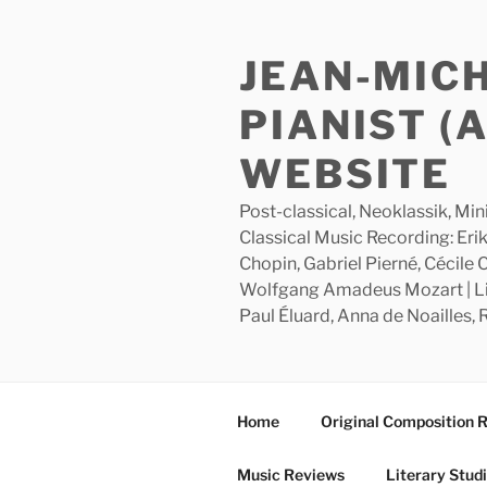
Skip
to
JEAN-MIC
content
PIANIST (
WEBSITE
Post-classical, Neoklassik, Min
Classical Music Recording: Erik
Chopin, Gabriel Pierné, Cécile
Wolfgang Amadeus Mozart | Lite
Paul Éluard, Anna de Noailles,
Home
Original Composition 
Music Reviews
Literary Stud