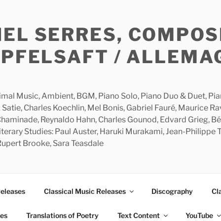
HEL SERRES, COMPOS
APFELSAFT / ALLEMA
imal Music, Ambient, BGM, Piano Solo, Piano Duo & Duet, Piano
 Satie, Charles Koechlin, Mel Bonis, Gabriel Fauré, Maurice R
 Chaminade, Reynaldo Hahn, Charles Gounod, Edvard Grieg, Bé
rary Studies: Paul Auster, Haruki Murakami, Jean-Philippe To
 Rupert Brooke, Sara Teasdale
Releases
Classical Music Releases
Discography
Cl
ies
Translations of Poetry
Text Content
YouTube