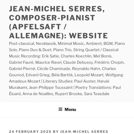
Skip
JEAN-MICHEL SERRES,
to
COMPOSER-PIANIST
content
(APFELSAFT /
ALLEMAGNE): WEBSITE
Post-classical, Neoklassik, Minimal Music, Ambient, BGM, Piano
Solo, Piano Duo & Duet, Piano Trio, String Quartet / Classical
Music Recording: Erik Satie, Charles Koechlin, Mel Bonis,
Gabriel Fauré, Maurice Ravel, Claude Debussy, Frédéric Chopin,
Gabriel Pierné, Cécile Chaminade, Reynaldo Hahn, Charles
Gounod, Edvard Grieg, Béla Bartók, Leopold Mozart, Wolfgang
Amadeus Mozart | Literary Studies: Paul Auster, Haruki
Murakami, Jean-Philippe Toussaint | Poetry Translations: Paul
Éluard, Anna de Noailles, Rupert Brooke, Sara Teasdale
Menu
POSTED
24 FEBRUARY 2025
BY
JEAN-MICHEL SERRES