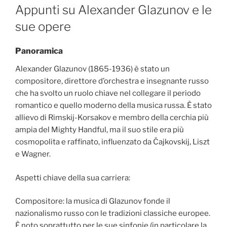
ON
Appunti su Alexander Glazunov e le
sue opere
Panoramica
Alexander Glazunov (1865-1936) è stato un
compositore, direttore d’orchestra e insegnante russo
che ha svolto un ruolo chiave nel collegare il periodo
romantico e quello moderno della musica russa. È stato
allievo di Rimskij-Korsakov e membro della cerchia più
ampia del Mighty Handful, ma il suo stile era più
cosmopolita e raffinato, influenzato da Čajkovskij, Liszt
e Wagner.
Aspetti chiave della sua carriera:
Compositore: la musica di Glazunov fonde il
nazionalismo russo con le tradizioni classiche europee.
È noto soprattutto per le sue sinfonie (in particolare la