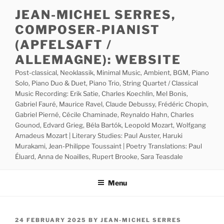
Skip
JEAN-MICHEL SERRES,
to
COMPOSER-PIANIST
content
(APFELSAFT /
ALLEMAGNE): WEBSITE
Post-classical, Neoklassik, Minimal Music, Ambient, BGM, Piano
Solo, Piano Duo & Duet, Piano Trio, String Quartet / Classical
Music Recording: Erik Satie, Charles Koechlin, Mel Bonis,
Gabriel Fauré, Maurice Ravel, Claude Debussy, Frédéric Chopin,
Gabriel Pierné, Cécile Chaminade, Reynaldo Hahn, Charles
Gounod, Edvard Grieg, Béla Bartók, Leopold Mozart, Wolfgang
Amadeus Mozart | Literary Studies: Paul Auster, Haruki
Murakami, Jean-Philippe Toussaint | Poetry Translations: Paul
Éluard, Anna de Noailles, Rupert Brooke, Sara Teasdale
Menu
POSTED
24 FEBRUARY 2025
BY
JEAN-MICHEL SERRES