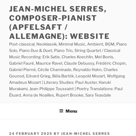
Skip
JEAN-MICHEL SERRES,
to
COMPOSER-PIANIST
content
(APFELSAFT /
ALLEMAGNE): WEBSITE
Post-classical, Neoklassik, Minimal Music, Ambient, BGM, Piano
Solo, Piano Duo & Duet, Piano Trio, String Quartet / Classical
Music Recording: Erik Satie, Charles Koechlin, Mel Bonis,
Gabriel Fauré, Maurice Ravel, Claude Debussy, Frédéric Chopin,
Gabriel Pierné, Cécile Chaminade, Reynaldo Hahn, Charles
Gounod, Edvard Grieg, Béla Bartók, Leopold Mozart, Wolfgang
Amadeus Mozart | Literary Studies: Paul Auster, Haruki
Murakami, Jean-Philippe Toussaint | Poetry Translations: Paul
Éluard, Anna de Noailles, Rupert Brooke, Sara Teasdale
Menu
POSTED
24 FEBRUARY 2025
BY
JEAN-MICHEL SERRES