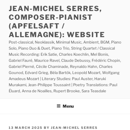
Skip
JEAN-MICHEL SERRES,
to
COMPOSER-PIANIST
content
(APFELSAFT /
ALLEMAGNE): WEBSITE
Post-classical, Neoklassik, Minimal Music, Ambient, BGM, Piano
Solo, Piano Duo & Duet, Piano Trio, String Quartet / Classical
Music Recording: Erik Satie, Charles Koechlin, Mel Bonis,
Gabriel Fauré, Maurice Ravel, Claude Debussy, Frédéric Chopin,
Gabriel Pierné, Cécile Chaminade, Reynaldo Hahn, Charles
Gounod, Edvard Grieg, Béla Bartók, Leopold Mozart, Wolfgang
Amadeus Mozart | Literary Studies: Paul Auster, Haruki
Murakami, Jean-Philippe Toussaint | Poetry Translations: Paul
Éluard, Anna de Noailles, Rupert Brooke, Sara Teasdale
Menu
POSTED
13 MARCH 2025
BY
JEAN-MICHEL SERRES