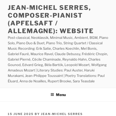
Skip
JEAN-MICHEL SERRES,
to
COMPOSER-PIANIST
content
(APFELSAFT /
ALLEMAGNE): WEBSITE
Post-classical, Neoklassik, Minimal Music, Ambient, BGM, Piano
Solo, Piano Duo & Duet, Piano Trio, String Quartet / Classical
Music Recording: Erik Satie, Charles Koechlin, Mel Bonis,
Gabriel Fauré, Maurice Ravel, Claude Debussy, Frédéric Chopin,
Gabriel Pierné, Cécile Chaminade, Reynaldo Hahn, Charles
Gounod, Edvard Grieg, Béla Bartók, Leopold Mozart, Wolfgang
Amadeus Mozart | Literary Studies: Paul Auster, Haruki
Murakami, Jean-Philippe Toussaint | Poetry Translations: Paul
Éluard, Anna de Noailles, Rupert Brooke, Sara Teasdale
Menu
POSTED
15 JUNE 2025
BY
JEAN-MICHEL SERRES